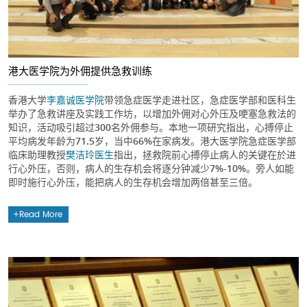
港大医学院为外佣提供急救训练
香港大学
李嘉诚医学院
带领急症医学走进社区，急症医学部和医科生
举办了急救讲座及实践工作坊，以增加外佣对心外压及哽塞急救法的
知识，活动吸引超过300名外佣参与。本地一项研究指出，心搏停止
平均病发年龄为71.5岁，当中66%在家病发。港大医学院急症医学部
临床助理教授
樊洁玲医生
指出，拯救院前心搏停止病人的关键在於进
行心外压，否则，病人的生存机会将逐分钟减少7%-10%。旁人如能
即时施行心外压，能把病人的生存机会增加两倍甚至三倍。
Read More