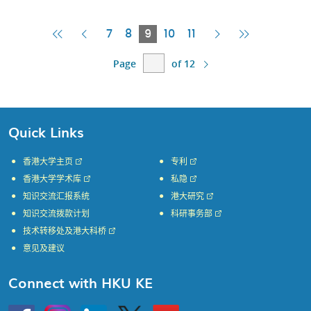
First
Previous
Current
Next
Last
7
8
9
10
11
Page
Page
Page
Page
Page
Page
of 12
Quick Links
香港大学主页
专利
香港大学学术库
私隐
知识交流汇报系统
港大研究
知识交流拨款计划
科研事务部
技术转移处及港大科桥
意见及建议
Connect with HKU KE
Go
Instagram
Linkedin
Twitter
Go