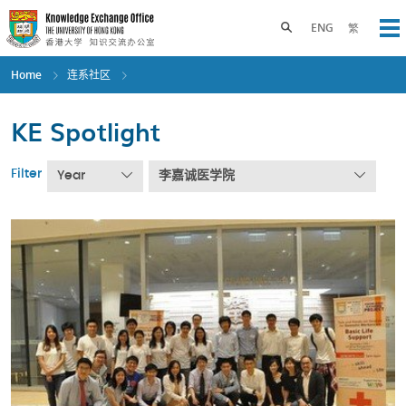
Skip
to
Toggle search panel
ENG
繁
Op
main
content
Home
连系社区
KE Spotlight
Filter
Year
李嘉诚医学院