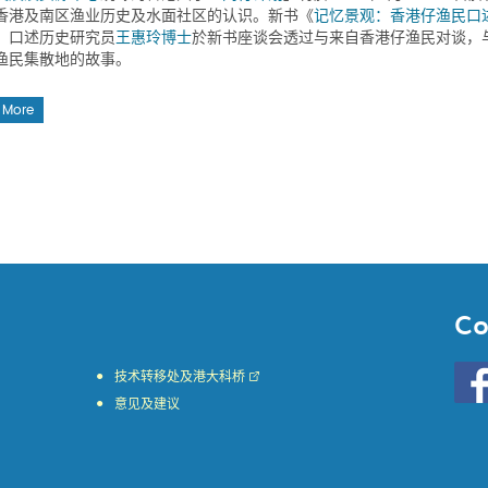
香港及南区渔业历史及水面社区的认识。新书《
记忆景观：香港仔渔民口
」口述历史研究员
王惠玲博士
於新书座谈会透过与来自香港仔渔民对谈，
渔民集散地的故事。
 More
Co
Go
技术转移处及港大科桥
to
意见及建议
HKU
KE
face