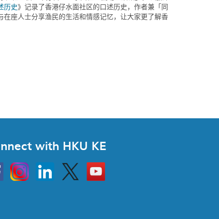
述历史
》记录了香港仔水面社区的口述历史，作者兼「同
与在座人士分享渔民的生活和情感记忆，让大家更了解香
nnect with HKU KE
Instagram
Linkedin
Twitter
Go
to
HKU
KE
book
YouTube