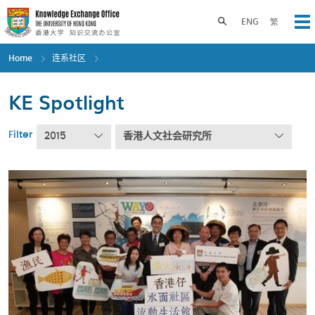
Skip
to
Toggle search panel
ENG
繁
Op
main
content
Home
连系社区
KE Spotlight
Filter
2015
香港人文社会研究所