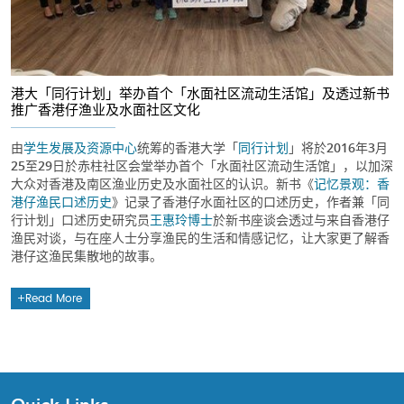
港大「同行计划」举办首个「水面社区流动生活馆」及透过新书
推广香港仔渔业及水面社区文化
由
学生发展及资源中心
统筹的香港大学「
同行计划
」将於2016年3月
25至29日於赤柱社区会堂举办首个「水面社区流动生活馆」，以加深
大众对香港及南区渔业历史及水面社区的认识。新书《
记忆景观：香
港仔渔民口述历史
》记录了香港仔水面社区的口述历史，作者兼「同
行计划」口述历史研究员
王惠玲博士
於新书座谈会透过与来自香港仔
渔民对谈，与在座人士分享渔民的生活和情感记忆，让大家更了解香
港仔这渔民集散地的故事。
Read More