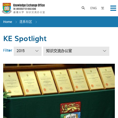
Skip
to
Toggle search panel
ENG
繁
Op
main
content
Home
连系社区
KE Spotlight
Filter
2015
知识交流办公室