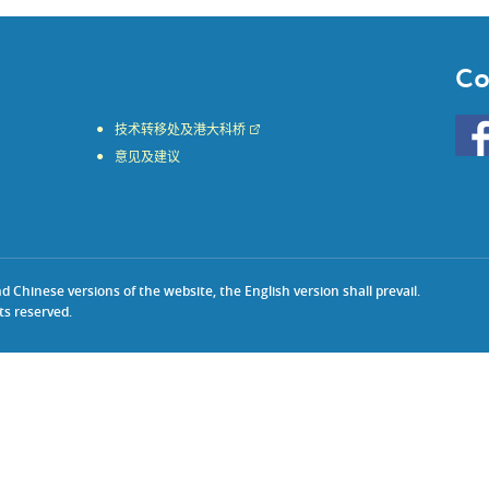
Co
Go
技术转移处及港大科桥
to
意见及建议
HKU
KE
face
Chinese versions of the website, the English version shall prevail.
ts reserved.