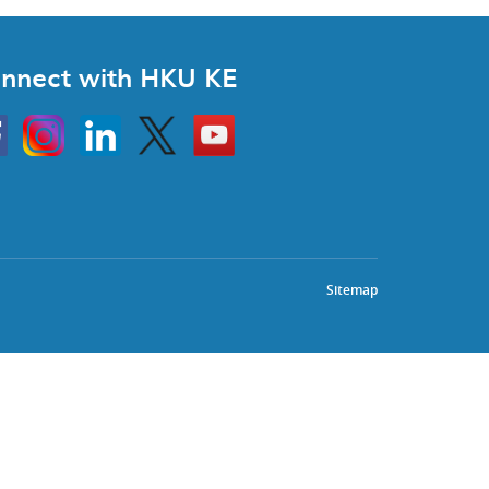
nnect with HKU KE
Instagram
Linkedin
Twitter
Go
to
HKU
KE
book
YouTube
Sitemap