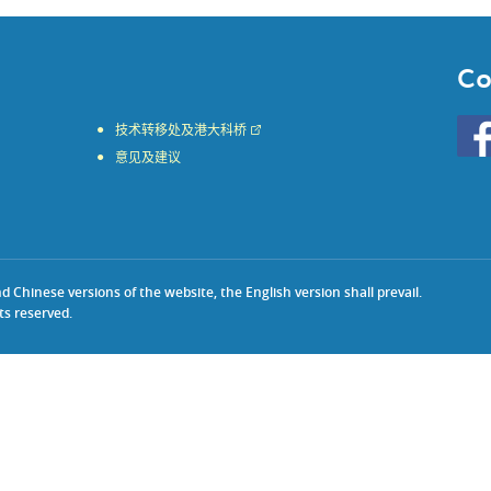
Co
Go
技术转移处及港大科桥
to
意见及建议
HKU
KE
face
Chinese versions of the website, the English version shall prevail.
ts reserved.