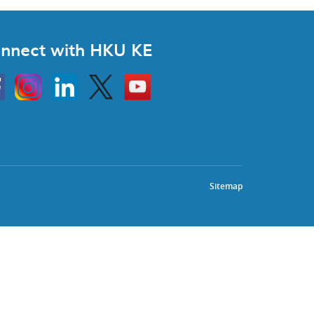
nnect with HKU KE
Instagram
Linkedin
Twitter
Go
to
HKU
KE
book
YouTube
Sitemap