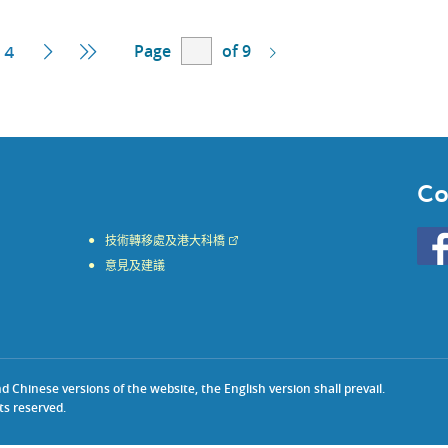
Page
of 9
nt
Next
Last
4
Page
Page
Co
Go
技術轉移處及港大科橋
to
意見及建議
HKU
KE
face
Chinese versions of the website, the English version shall prevail.
ts reserved.