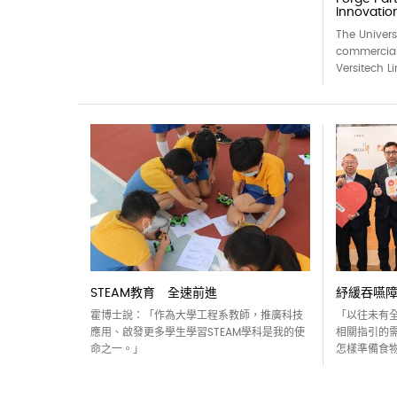
Innovatio
The Univers
commercial
Versitech Li
STEAM教育 全速前進
紓緩吞嚥
霍博士說：「作為大學工程系教師，推廣科技
「以往未有
應用、啟發更多學生學習STEAM學科是我的使
相關指引的
命之一。」
怎樣準備食物