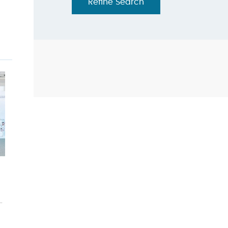
Refine Search
.
劃
.