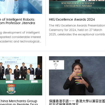
 of Intelligent Robots:
HKU Excellence Awards 2024
rom Professor Jitendra
The HKU Excellence Awards Presentatio
Ceremony for 2024, held on 27 March
g development of intelligent
2025, celebrates the exceptional contrib.
sparked considerable interest
academic and technological...
China Merchants Group
保護香港手語—— 香港大學以兼容並
tnership in Peptide Drug
的方式保護瀕危語言