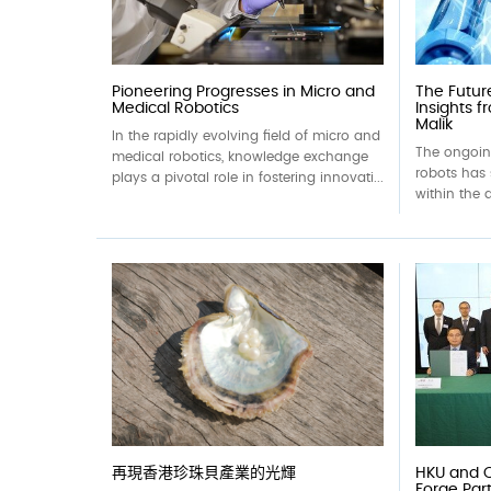
Pioneering Progresses in Micro and
The Future
Medical Robotics
Insights f
Malik
In the rapidly evolving field of micro and
The ongoin
medical robotics, knowledge exchange
robots has 
plays a pivotal role in fostering innovati...
within the 
再現香港珍珠貝產業的光輝
HKU and 
Forge Par