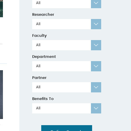
All
Researcher
All
n
Faculty
..
All
Department
All
Partner
All
Benefits To
All
蓄