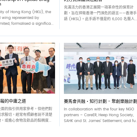
n
充滿活力的香港正展開一項革命性的保育計
ity of Hong Kong (HKU), the
劃，旨在捍衛香港一門瀕危的語言——香港手
 wing represented by
語 (HKSL)。此手語不僅是約 6,000 名聾人..
mited, formalised a significa...
障礙的中庸之道
賽馬會共融・知行計劃 - 聚創樂融計
全面的指引供用家參考，但他們對
In collaboration with the four key NGO
需求殷切，經常有照顧者說不清楚
partners – CareER, Heep Hong Society,
，或擔心食物及飲品的黏稠度...
SAHK and St. James’ Settlement, and fu..