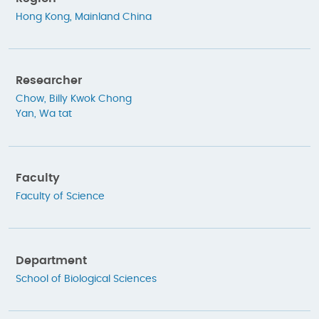
Hong Kong
,
Mainland China
Researcher
Chow, Billy Kwok Chong
Yan, Wa tat
Faculty
Faculty of Science
Department
School of Biological Sciences