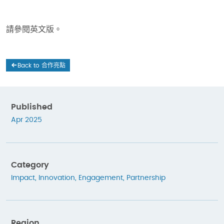
請參閱英文版。
Back to 合作亮點
Published
Apr 2025
Category
Impact
,
Innovation
,
Engagement
,
Partnership
Region