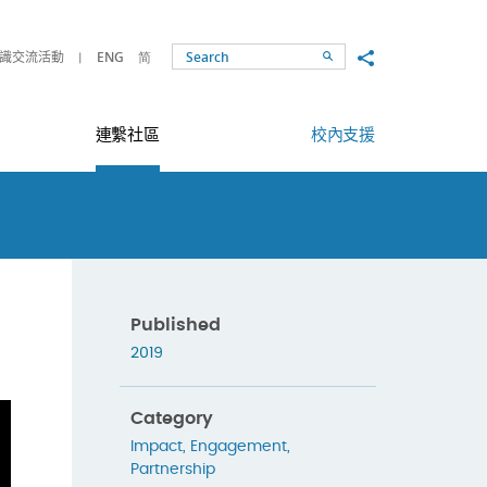
Share to
識交流活動
ENG
简
Search
連繫社區
校內支援
Published
2019
Category
Impact
,
Engagement
,
Partnership