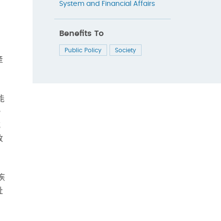
System and Financial Affairs
Benefits To
Public Policy
Society
產
能
，
式
政
疾
祉