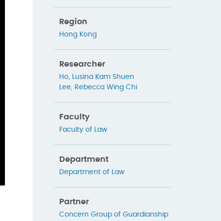
Region
Hong Kong
Researcher
Ho, Lusina Kam Shuen
Lee, Rebecca Wing Chi
Faculty
Faculty of Law
Department
Department of Law
Partner
Concern Group of Guardianship