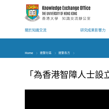
Skip
to
main
content
關於知識交流
研究成果影響力
Home
連繫社區
連繫各方
「為香港智障人士設