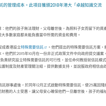
的管理成本。此項目獲頒2018年港大「卓越知識交流
慮：他們的孩子無法理財，父母離世後，為照料子女而留下的資
但大多數家庭都未能負擔當中所需的資金和費用。
促成香港設立
特殊需要信託
。他們提出的特殊需要信託方案，
。他們於2015年10月在一份非正式政策文件中向政府提交議案
組，負責研究設立特殊需要信託的可行性，並任命何教授就信託模
監護制度及財產管理關注組，提供數據支持，並說服政府相信由
要信託辦事處後，於同年12月正式啟動特殊需要信託，使25萬因殘
己財務的人士受惠，讓父母安心確保他們一旦離世後，孩子的福