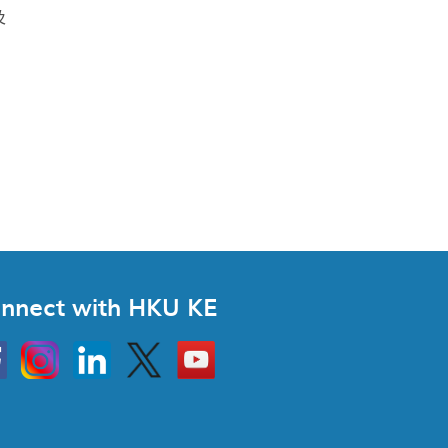
及
nnect with HKU KE
Instagram
Linkedin
Twitter
Go
to
HKU
KE
book
YouTube