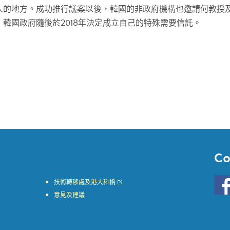
人的地方。成功推行議案以後，韓國的非政府機構也邀請何教授
韓國政府隨後於2018年決定成立自己的特殊需要信託。
Co
Go
技術轉移處及港大科橋
to
意見及建議
HKU
KE
face