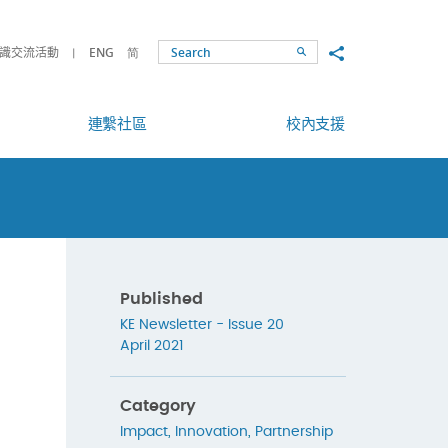
Share to
識交流活動
ENG
简
Search
連繫社區
校內支援
Published
KE Newsletter - Issue 20
April 2021
Category
Impact
,
Innovation
,
Partnership