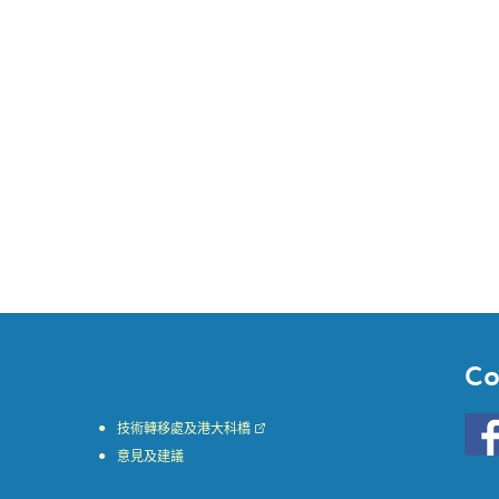
Co
Go
技術轉移處及港大科橋
to
意見及建議
HKU
KE
face