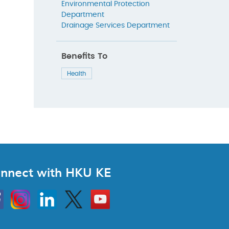
Environmental Protection
Department
Drainage Services Department
Benefits To
Health
nnect with HKU KE
Instagram
Linkedin
Twitter
Go
to
HKU
KE
book
YouTube