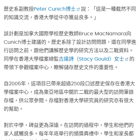
歷史系副教授
Peter Cunich博士
說：「這是一種截然不同
的知識交流，香港大學從中亦獲益良多。」
該計劃是加拿大國際學校歷史教師Bruce MacNamara向
Cunich博士建議的。歷史系除了設計訪問問題，還在同學進
行訪問之前，跟他們講解歷史學的研究方法以及二戰資料。
同學在香港大學檔案總監
古達詩（Stacy Gould）女士
的
帶領下參觀檔案中心，瞭解儲存歷史文件的重要性。
自2006年，這項目已帶來超過250段口述歷史保存在香港大
學檔案中心，成為東亞地區中關於二戰的最大型的訪問筆錄
存檔，供公眾參閱。存檔對香港大學研究員的研究亦有很大
的幫助。
對於中學，碑益更為深遠。在訪問的過程中，學生和他們的
家人感觸良多。每年年底舉行的頒獎典禮中，學生和家長都