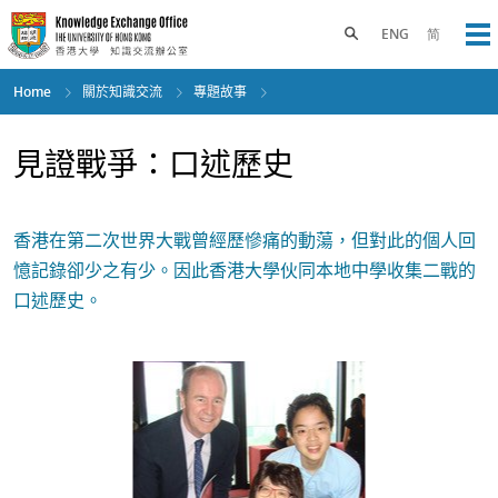
Skip
to
Toggle search panel
ENG
简
Op
main
content
Home
關於知識交流
專題故事
見證戰爭：口述歷史
香港在第二次世界大戰曾經歷慘痛的動蕩，但對此的個人回
憶記錄卻少之有少。因此香港大學伙同本地中學收集二戰的
口述歷史。