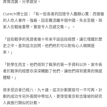
真情流露，分享感受。
Cunich博士說：「有一些長者的回憶令人膽顫心驚：西營盤
的人吃人事件、強姦、因走難流離半個中國、失去至親、與
家人在戰後重聚。實是令人百感交集。」。
「這些戰爭的見證者幾十年來不談這段經歷，讓它埋藏於歷
史之中。直到這次訪問，他們終於可以對有心人娓娓道
來。」
「對學生而言，他們得到了戰爭的第一手資料以外，家中長
者於戰爭的經歷亦深深觸動了他們，讓他們得到寶貴的情感
體驗。」
很多受訪者已經八、九十歲，這次計劃實是可一不可再。計
劃的成功令另外兩間中學加入，更啓發東京和吉隆坡的研究
人員進行類似的計劃。