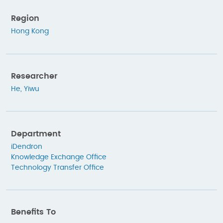
Region
Hong Kong
Researcher
He, Yiwu
Department
iDendron
Knowledge Exchange Office
Technology Transfer Office
Benefits To