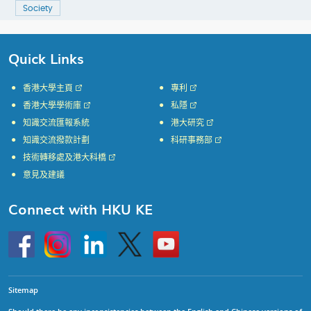
Society
Quick Links
香港大學主頁
專利
香港大學學術庫
私隱
知識交流匯報系統
港大研究
知識交流撥款計劃
科研事務部
技術轉移處及港大科橋
意見及建議
Connect with HKU KE
Go
Instagram
Linkedin
Twitter
Go
to
to
HKU
HKU
KE
KE
facebook
YouTube
Sitemap