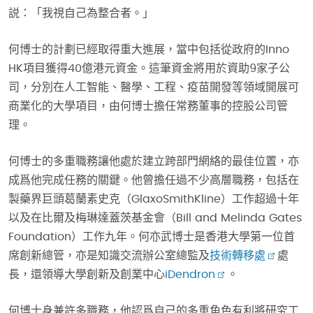
説：「我視自己為整合者。」
何博士的計劃已經取得重大進展，當中包括從政府的Inno
HK項目獲得40億港元資金。這筆資金將用於資助9家子公
司，分別在人工智能、醫學、工程、疫苗開發等領域開展可
商業化的大學項目，由何博士擔任常務董事的控股公司管
理。
何博士的多重職務讓他處於建立跨部門網絡的最佳位置，亦
成爲他完成任務的關鍵。他曾擔任過不少高層職務，包括在
製藥界巨頭葛蘭素史克（GlaxoSmithKline）工作超過十年
以及在比爾及梅琳達蓋茨基金會（Bill and Melinda Gates
Foundation）工作九年。何亦武博士是香港大學第一位首
席創新總管，亦是知識交流辦公室總監及
技術轉移處
處
長，還領導大學創新及創業中心
iDendron
。
何博士身兼許多職務，他認爲自己的多重角色有利將研究工