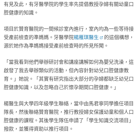
有見及此，有牙醫學院的學生率先提倡教授孕婦有關幼童口
腔健康的知識。
項目於贊育醫院的一間候診室內進行，室內均為一些等待接
受產前檢查的準媽媽。牙醫學院
楊雁琪醫生
的這個構想，
源於她作為準媽媽接受產前檢查時的所見所聞。
「當我看到他們舉辦研討會和講座講解如何為嬰兒洗澡，這
啟發了我去舉辦類似的活動，但內容針對幼兒口腔健康教
育。」她說。「其實有研究指出大部分的孕婦都缺乏幼兒口
腔健康知識，以及忽略自己於懷孕期間口腔健康。」
楊醫生與大學四年級學生聯絡，當中由馬君寧同學擔任項目
隊長，然後聯絡贊育醫院，推行教授婦女保護幼童和個人口
腔健康的課程。其後學生隊伍申請了「學生知識交流項目」
撥款，並獲得資助以推行項目。