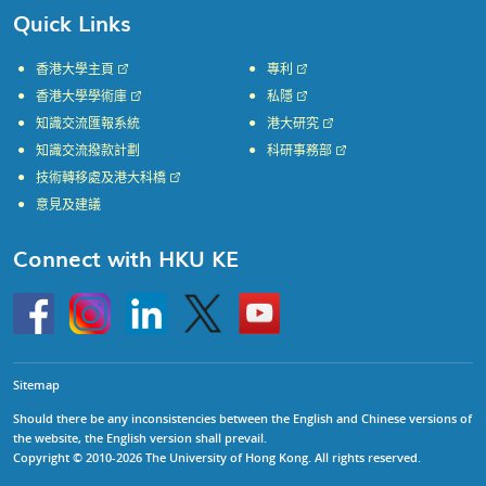
Quick Links
香港大學主頁
專利
香港大學學術庫
私隱
知識交流匯報系統
港大研究
知識交流撥款計劃
科研事務部
技術轉移處及港大科橋
意見及建議
Connect with HKU KE
Go
Instagram
Linkedin
Twitter
Go
to
to
HKU
HKU
KE
KE
facebook
YouTube
Sitemap
Should there be any inconsistencies between the English and Chinese versions of
the website, the English version shall prevail.
Copyright © 2010-2026 The University of Hong Kong. All rights reserved.