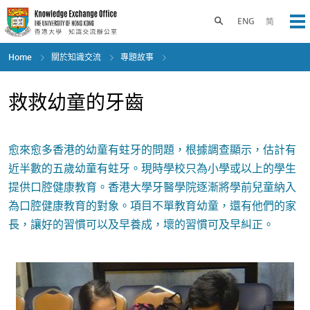
Skip
to
Toggle search panel
ENG
简
Op
main
content
Home
關於知識交流
專題故事
救救幼童的牙齒
愈來愈多香港的幼童有蛀牙的問題，根據調查顯示，估計有
近半數的五歲幼童有蛀牙。現時學校只為小學或以上的學生
提供口腔健康教育。香港大學牙醫學院逐漸將學前兒童納入
為口腔健康教育的對象。項目不單教育幼童，還有他們的家
長，讓好的習慣可以及早養成，壞的習慣可及早糾正。