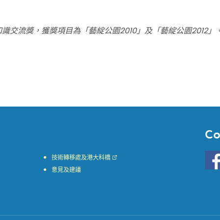
學院知識交流獎，獲獎項目為「藝綻公園2010」及「藝綻公園2012」
Co
Go
技術轉移處及港大科橋
to
意見及建議
HKU
KE
face