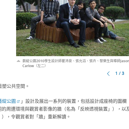
藝綻公園2010學生設計師瞿沛泉、張允滔、張卉、黎樂生與導師Jaso
Carlow（左二）
1 / 3
重塑公共空間。
藝綻公園
」設計及展出一系列的裝置，包括設計成座椅的圍欄
同的周遭環境與觀賞者影像的牆（名為「反映透視裝置」），以
」），令觀賞者對「牆」重新解讀。