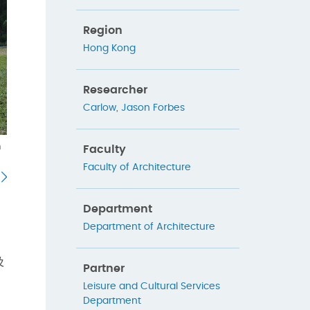
Region
Hong Kong
Researcher
Carlow, Jason Forbes
n
Faculty
Faculty of Architecture
Department
Department of Architecture
及
Partner
Leisure and Cultural Services
Department