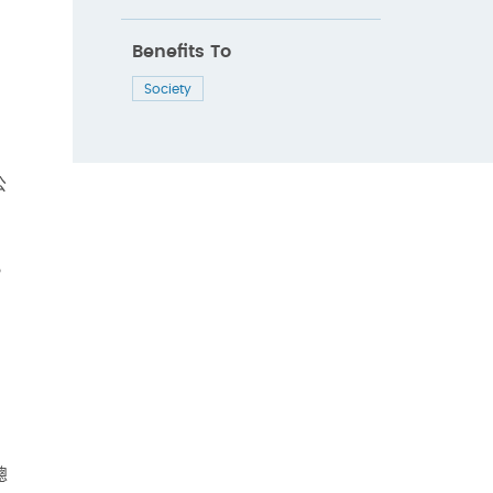
Benefits To
Society
公
。
總