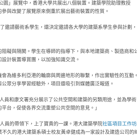
公園」展覽中，香港大學共展出八個裝置。建築學院助理教授
年的參與改變了展覽原來側重於展出藝術裝置的性質。
文署除了邀請藝術系學生，還決定邀請各大學的建築系學生參與計劃，
的阻礙與隔閡。學生在導師的指導下，與本地建築商、製造商和
和設計裝置導賞團，以加強知識交流。
機會為維多利亞港的輪廓與周邊地形的聯繫，作出實驗性的互動
與公眾分享學習經驗外，項目還吸引到媒體廣泛報道。
管理人員和康文署充分展示了公共空間和建築的另類用途，並為學術
的平台，促使各界交流重塑公共空間的意見。」
人員的帶領下，上了寶貴的一課。港大建築學院
社區項目工作坊
業不久的港大建築系碩士校友黃卓健成為一家設計及建造公司的