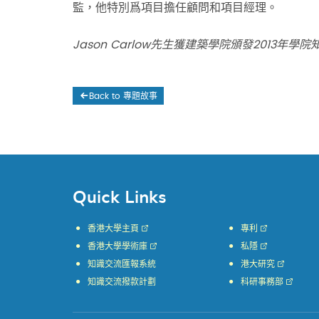
監，他特別爲項目擔任顧問和項目經理。
Jason Carlow先生獲建築學院頒發2013年
Back to 專題故事
Quick Links
香港大學主頁
專利
香港大學學術庫
私隱
知識交流匯報系統
港大研究
知識交流撥款計劃
科研事務部