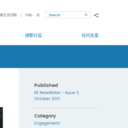
Share to
識交流活動
ENG
简
Search
連繫社區
校內支援
Published
KE Newsletter - Issue 5
October 2013
Category
Engagement