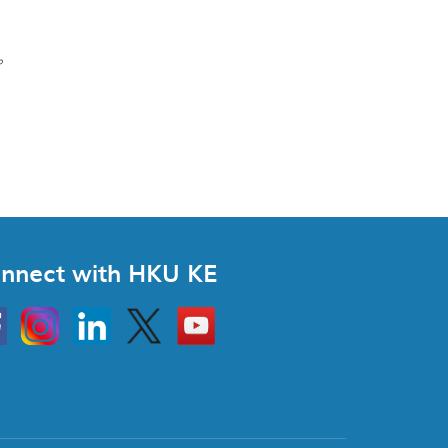
。
nnect with HKU KE
Instagram
Linkedin
Twitter
Go
to
HKU
KE
book
YouTube