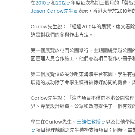
在
2010
和
2012
年度每次為期三個月的「藝綻
Jason Carlow先生
表示，香港大學於2010
Carlow先生說：「經過2010年的展覽，康
這是對我們的參與作出肯定。」
第一個展覽於屯門公園舉行，主題圍繞穿越公園
園管理人員合作施工，他們亦為項目製作小冊子
第二個展覽位於尖沙咀東海濱平台花園，學生有
展覽的成功除了令學生獲得被傳媒訪問的機會，
Carlow先生說：「這些項目不僅向本港公園
界、專業設計組織、公眾和政府提供了一個有效
學生在Carlow先生、
王維仁教授
以及其他學院
項目經理陳鵬之先生積極支持項目；同時，畢