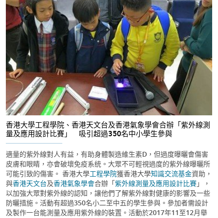
香港大學工程學院、香港天文台及香港氣象學會合辦「紫外線測
量及應用設計比賽」 吸引超過350名中小學生參與
適量的紫外線對人有益，有助身體製造維生素D，但過度曝曬會傷害
皮膚和眼睛，亦會破壞免疫系统。大眾不可輕視過度的紫外線曝曬所
可能引致的傷害。 香港大學
工程學院
獲香港大學
知識交流基金
資助，
與
香港天文台
及
香港氣象學會
合辦「
紫外線測量及應用設計比賽
」，
以加強大眾對紫外線的認知，讓他們了解紫外線對健康的影響及一些
防曬措施。活動有超過350名小二至中五的學生參與。參加者需設計
及製作一台能測量及應用紫外線的裝置。活動於2017年11至12月舉