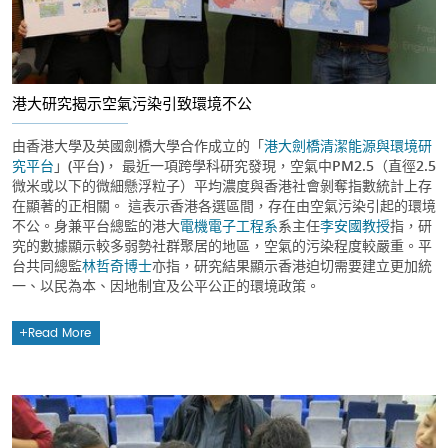
港大研究揭示空氣污染引致環境不公
由香港大學及英國劍橋大學合作成立的「
港大劍橋清潔能源與環境研
究平台
」(平台)， 最近一項跨學科研究發現，空氣中PM2.5（直徑2.5
微米或以下的微細懸浮粒子）平均濃度與香港社會剝奪指數統計上存
在顯著的正相關。 這表示香港各選區間，存在由空氣污染引起的環境
不公。身兼平台總監的港大
電機電子工程系
系主任
李安國教授
指，研
究的數據顯示較多弱勢社群聚居的地區，空氣的污染程度較嚴重。平
台共同總監
林哲奇博士
亦指，研究結果顯示香港迫切需要建立更加統
一、以民為本、因地制宜及公平公正的環境政策。
Read More