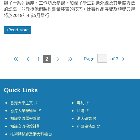
辦了一系列講座、工作坊及參觀，加深了學生對紫外線及其量度方法
的認識，並教授他們製作測量裝置的技巧。比賽作品展覽及頒獎典禮
將於2018年4或5月舉行。
Read More
Page
of 2
First
Previous
Current
Next
Last
1
2
Page
Page
Page
Page
Page
Quick Links
香港大學主頁
專利
香港大學學術庫
私隱
知識交流匯報系統
港大研究
知識交流撥款計劃
科研事務部
技術轉移處及港大科橋