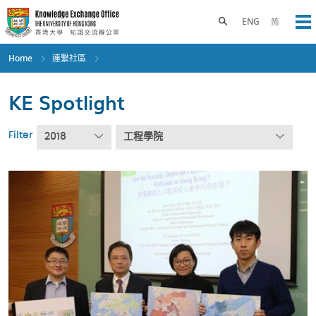
Skip
to
Toggle search panel
ENG
简
Op
main
content
Home
連繫社區
KE Spotlight
Filter
2018
工程學院