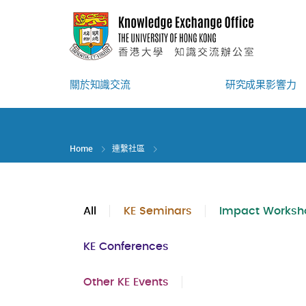
Skip
to
main
content
關於知識交流
研究成果影響力
Home
連繫社區
All
KE Seminars
Impact Worksh
KE Conferences
Other KE Events