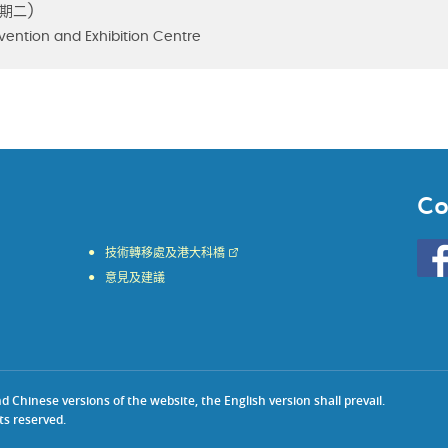
期二)
ention and Exhibition Centre
Co
Go
技術轉移處及港大科橋
to
意見及建議
HKU
KE
face
Chinese versions of the website, the English version shall prevail.
ts reserved.