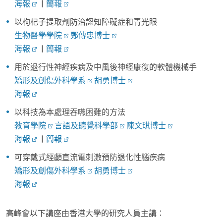
海報
|
簡報
以枸杞子提取劑防治認知障礙症和青光眼
生物醫學學院
鄭傳忠博士
海報
|
簡報
用於退行性神經疾病及中風後神經康復的軟體機械手
矯形及創傷外科學系
胡勇博士
海報
以科技為本處理吞嚥困難的方法
教育學院
言語及聽覺科學部
陳文琪博士
海報
|
簡報
可穿戴式經顱直流電刺激預防退化性腦疾病
矯形及創傷外科學系
胡勇博士
海報
高峰會以下講座由香港大學的研究人員主講：