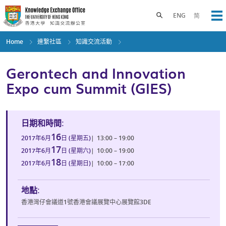
Skip
to
Toggle search panel
ENG
简
Op
main
content
Home
連繫社區
知識交流活動
Gerontech and Innovation
Expo cum Summit (GIES)
日期和時間:
16
2017年6月
日 (星期五)
|
13:00 – 19:00
17
2017年6月
日 (星期六)
|
10:00 – 19:00
18
2017年6月
日 (星期日)
|
10:00 – 17:00
地點:
香港灣仔會議道1號香港會議展覽中心展覽館3DE