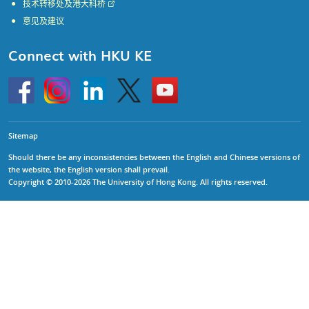
技术转移处及港大科桥
意见及建议
Connect with HKU KE
Go
Instagram
Linkedin
Twitter
Go
to
to
HKU
HKU
KE
KE
facebook
YouTube
Sitemap
Should there be any inconsistencies between the English and Chinese versions of
the website, the English version shall prevail.
Copyright © 2010-2026 The University of Hong Kong. All rights reserved.