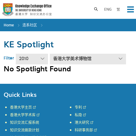
Skip
to
Toggle search panel
ENG
繁
Op
main
content
Home
连系社区
KE Spotlight
Filter
2010
香港大学美术博物馆
No Spotlight Found
Quick Links
香港大学主页
专利
香港大学学术库
私隐
知识交流汇报系统
港大研究
知识交流拨款计划
科研事务部