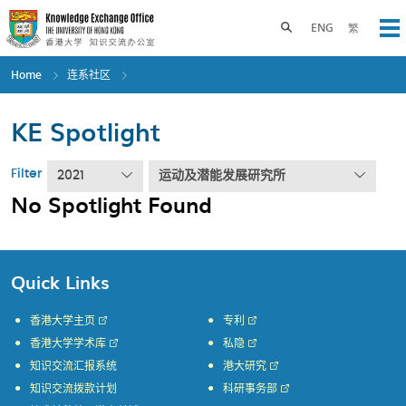
Skip
to
Toggle search panel
ENG
繁
Op
main
content
Home
连系社区
KE Spotlight
Filter
2021
运动及潜能发展研究所
No Spotlight Found
Quick Links
香港大学主页
专利
香港大学学术库
私隐
知识交流汇报系统
港大研究
知识交流拨款计划
科研事务部