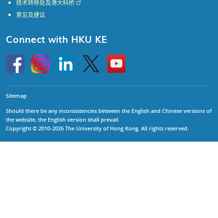
技术转移处及港大科桥
意见及建议
Connect with HKU KE
Go
Instagram
Linkedin
Twitter
Go
to
to
HKU
HKU
KE
KE
facebook
YouTube
Sitemap
Should there be any inconsistencies between the English and Chinese versions of
the website, the English version shall prevail.
Copyright © 2010-2026 The University of Hong Kong. All rights reserved.