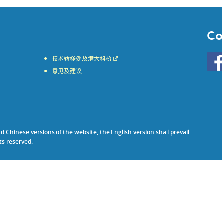
Co
Go
技术转移处及港大科桥
to
意见及建议
HKU
KE
face
Chinese versions of the website, the English version shall prevail.
ts reserved.