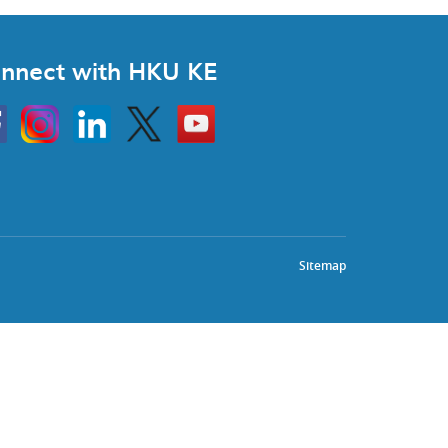
nnect with HKU KE
Instagram
Linkedin
Twitter
Go
to
HKU
KE
book
YouTube
Sitemap