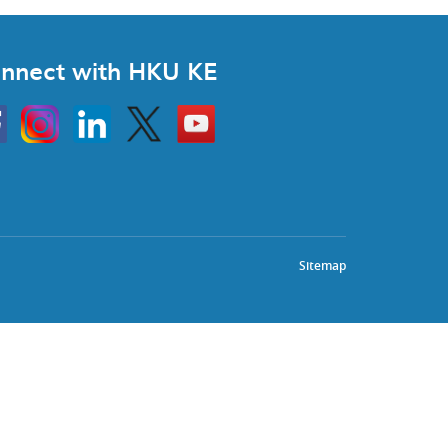
nnect with HKU KE
Instagram
Linkedin
Twitter
Go
to
HKU
KE
book
YouTube
Sitemap