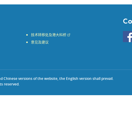
Co
Go
技术转移处及港大科桥
to
意见及建议
HKU
KE
face
Chinese versions of the website, the English version shall prevail.
ts reserved.