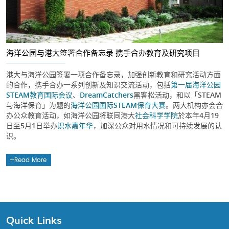
海洋公园与港大签署合作备忘录 携手合办教育及研究项目
港大与海洋公园签署一项合作备忘录，加强创新教育和研究活动方面
的合作，携手合办一系列创新及知识交流活动，包括
第一届海洋公园
STEAM教育国际会议
、
DreamCatchers
黑客松活动，和以「STEAM
与海洋保育」为题的
海洋公园国际STEAM保育大赛
。两大机构亦会合
办公众教育活动，如海洋公园将联同港大
社会科学学院
於本年4月19
日至5月1日举办
识水嘉年华
，加深公众对用水情况和可持续发展的认
识。
Read More
Quick Links