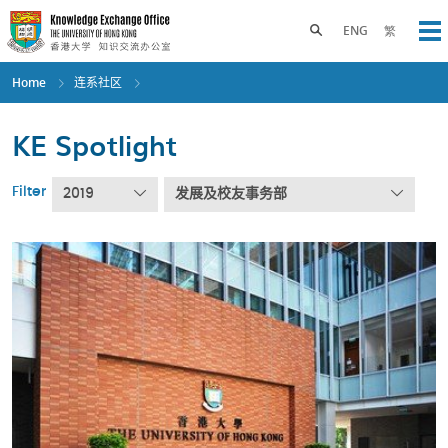
Skip
to
Toggle search panel
ENG
繁
Op
main
content
Home
连系社区
KE Spotlight
Filter
2019
发展及校友事务部