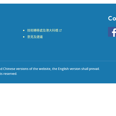
Co
Go
技術轉移處及港大科橋
to
意見及建議
HKU
KE
face
Chinese versions of the website, the English version shall prevail.
ts reserved.