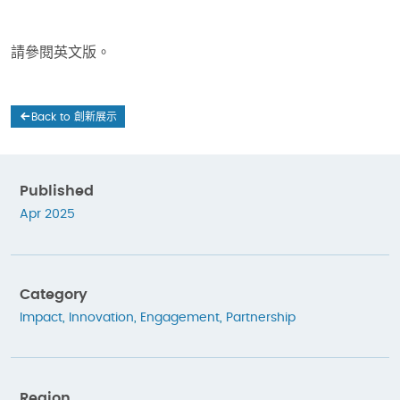
請參閱英文版。
Back to 創新展示
Published
Apr 2025
Category
Impact
,
Innovation
,
Engagement
,
Partnership
Region