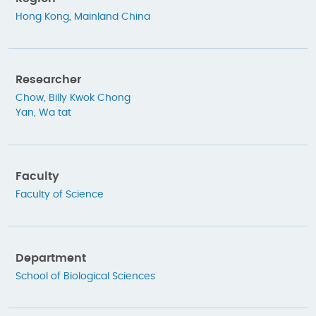
Hong Kong
,
Mainland China
Researcher
Chow, Billy Kwok Chong
Yan, Wa tat
Faculty
Faculty of Science
Department
School of Biological Sciences