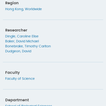
Region
Hong Kong
,
Worldwide
Researcher
Dingle, Caroline Elise
Baker, David Michael
Bonebrake, Timothy Carlton
Dudgeon, David
Faculty
Faculty of Science
Department