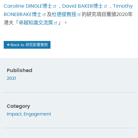
Caroline DINGLE博士
﹑
David BAKER博士
﹑
Timothy
BONEBRAKE博士
及
杜德俊教授
的研究項目獲頒2020年
港大「
卓越知識交流獎
」。
Back to 研究影響實例
Published
2021
Category
Impact
,
Engagement