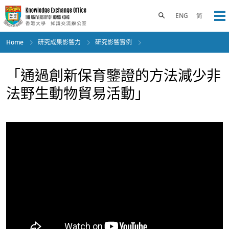
Skip
to
Toggle search panel
ENG
简
Op
main
content
Home
研究成果影響力
研究影響實例
「通過創新保育鑒證的方法減少非
法野生動物貿易活動」