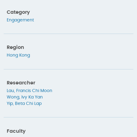
Category
Engagement
Region
Hong Kong
Researcher
Lau, Francis Chi Moon
Wong, Ivy Ka Yan
Yip, Beta Chi Lap
Faculty