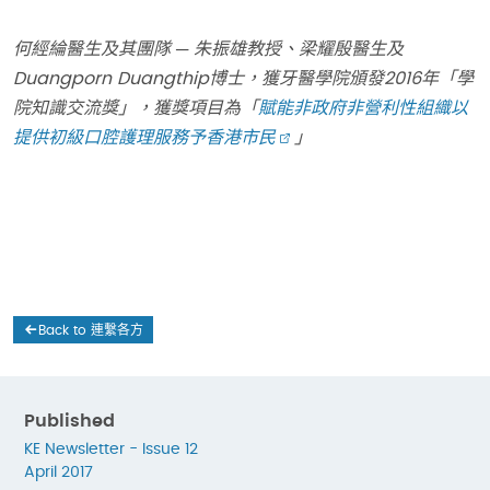
何經綸醫生及其團隊
─
朱振雄教授、梁耀殷醫生及
Duangporn Duangthip博士
，
獲牙醫學院頒發
2016
年「學
院知識交流獎」，獲獎項目為「
賦能非政府非營利性組織以
提供初級口腔護理服務予香港市民
」
Back to 連繫各方
Published
KE Newsletter - Issue 12
April 2017