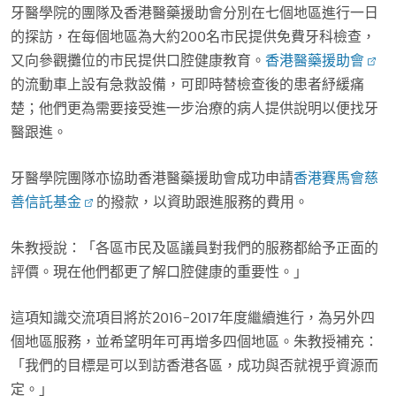
牙醫學院的團隊及香港醫藥援助會分別在七個地區進行一日
的探訪，在每個地區為大約200名市民提供免費牙科檢查，
又向參觀攤位的市民提供口腔健康教育。
香港醫藥援助會
的流動車上設有急救設備，可即時替檢查後的患者紓緩痛
楚；他們更為需要接受進一步治療的病人提供說明以便找牙
醫跟進。
牙醫學院團隊亦協助香港醫藥援助會成功申請
香港賽馬會慈
善信託基金
的撥款，以資助跟進服務的費用。
朱教授說：「各區市民及區議員對我們的服務都給予正面的
評價。現在他們都更了解口腔健康的重要性。」
這項知識交流項目將於2016-2017年度繼續進行，為另外四
個地區服務，並希望明年可再增多四個地區。朱教授補充：
「我們的目標是可以到訪香港各區，成功與否就視乎資源而
定。」