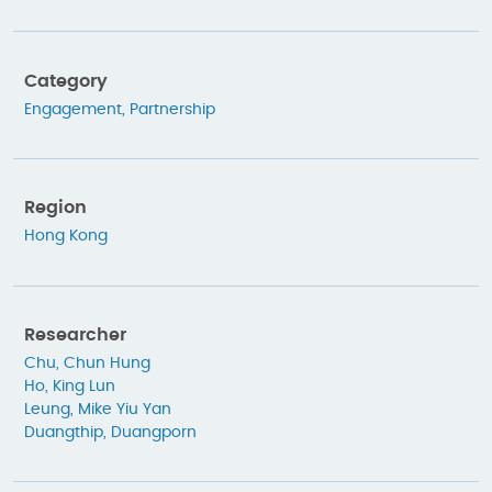
Category
Engagement
,
Partnership
Region
Hong Kong
Researcher
Chu, Chun Hung
Ho, King Lun
Leung, Mike Yiu Yan
Duangthip, Duangporn