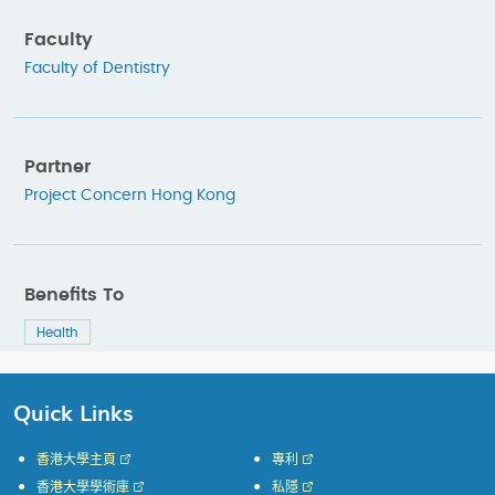
Faculty
Faculty of Dentistry
Partner
Project Concern Hong Kong
Benefits To
Health
Quick Links
香港大學主頁
專利
香港大學學術庫
私隱