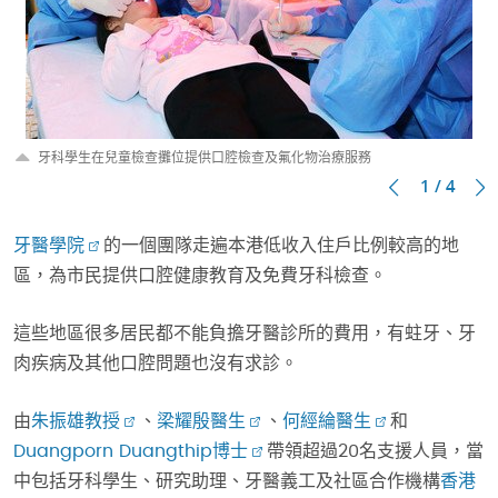
牙科學生在兒童檢查攤位提供口腔檢查及氟化物治療服務
1 / 4
牙醫學院
的一個團隊走遍本港低收入住戶比例較高的地
區，為市民提供口腔健康教育及免費牙科檢查。
這些地區很多居民都不能負擔牙醫診所的費用，有蛀牙、牙
肉疾病及其他口腔問題也沒有求診。
由
朱振雄教授
、
梁耀殷醫生
、
何經綸醫生
和
Duangporn Duangthip博士
帶領超過20名支援人員，當
中包括牙科學生、研究助理、牙醫義工及社區合作機構
香港