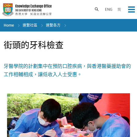
Skip
to
Toggle search panel
ENG
简
Op
main
content
Home
連繫社區
連繫各方
街頭的牙科檢查
牙醫學院的計劃集中在預防口腔疾病，與香港醫藥援助會的
工作相輔相成，讓低收入人士受惠。