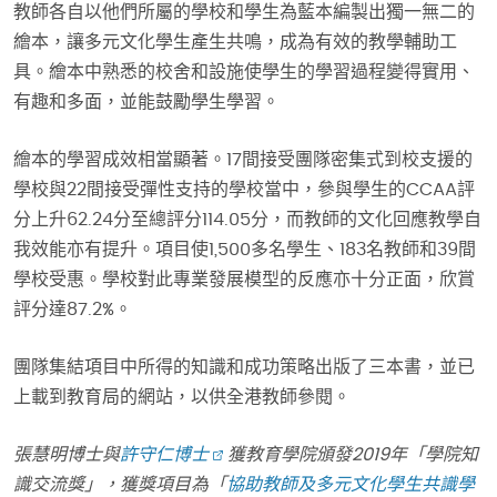
教師各自以他們所屬的學校和學生為藍本編製出獨一無二的
繪本，讓多元文化學生產生共鳴，成為有效的教學輔助工
具。繪本中熟悉的校舍和設施使學生的學習過程變得實用、
有趣和多面，並能鼓勵學生學習。
繪本的學習成效相當顯著。17間接受團隊密集式到校支援的
學校與22間接受彈性支持的學校當中，參與學生的CCAA評
分上升62.24分至總評分114.05分，而教師的文化回應教學自
我效能亦有提升。項目使1,500多名學生、183名教師和39間
學校受惠。學校對此專業發展模型的反應亦十分正面，欣賞
評分達87.2%。
團隊集結項目中所得的知識和成功策略出版了三本書，並已
上載到教育局的網站，以供全港教師參閱。
張慧明博士與
許守仁博士
獲教育學院頒發
2019
年「學院知
識交流獎」，獲獎項目為「
協助教師及多元文化學生共識學