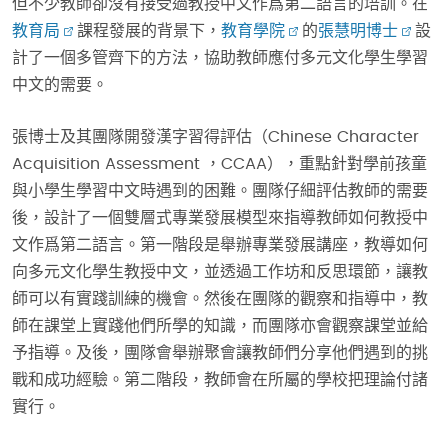
但不少教師卻沒有接受過教授中文作爲第二語言的培訓。在
教育局
課程發展的背景下，
教育學院
的
張慧明博士
設
計了一個多管齊下的方法，協助教師應付多元文化學生學習
中文的需要。
張博士及其團隊開發漢字習得評估（Chinese Character
Acquisition Assessment ，CCAA），重點針對學前孩童
與小學生學習中文時遇到的困難。團隊仔細評估教師的需要
後，設計了一個雙層式專業發展模型來指導教師如何教授中
文作爲第二語言。第一階段是舉辦專業發展講座，教導如何
向多元文化學生教授中文，並透過工作坊和反思環節，讓教
師可以有實踐訓練的機會。然後在團隊的觀察和指導中，教
師在課堂上實踐他們所學的知識，而團隊亦會觀察課堂並給
予指導。及後，團隊會舉辦聚會讓教師們分享他們遇到的挑
戰和成功經驗。第二階段，教師會在所屬的學校把理論付諸
實行。