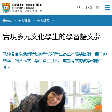
Skip
to
Toggle search panel
ENG
简
Op
main
content
Home
連繫社區
連繫各方
實現多元文化學生的學習語文夢
教師各自以他們所屬的學校和學生為藍本編製出獨一無二的
繪本，讓多元文化學生產生共鳴，成為有效的教學輔助工
具。