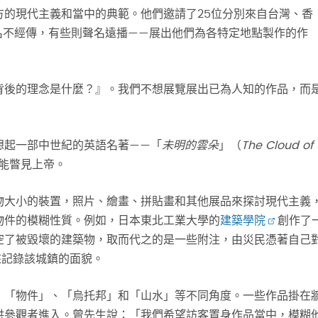
方的現代主義和當中的典範。他們邀請了25位分別來自台灣、香
名不經傳，有些則聲名遠播——展出他們為各特定地點製作的作
背後的理念是什麼？』。我們不想展覽展出已為人知的作品，而
想起一部中世紀的英語名著——「
未明的雲朵
」（
The Cloud of
能瞥見上帝。
物大小的裝置，照片、繪畫、拼貼畫和其他展品來探討現代主義
物件的模糊性質。例如，日本東北工業大學的
建築學院
創作了
型抽空了被毀壞的建築物，取而代之的是一些附注，由災民憑著自己
來記錄該城鎮的面貌。
、「物件」、「烏托邦」和「山水」等不同角度。一些作品掛在
供參觀者進入。曾先生說：「我們希望訪客置身作品當中，模糊