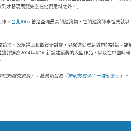
來到才發現展覽完全在他們意料之外。」
工作。
台北101
曾是亞洲最高的建築物，它的建築師李祖原就以
公開論壇、公眾講座和觀賞研討會，以促進公眾對城市的討論。該
評選為2014年ADA 新銳建築獎的入圍作品，以及在中國時報
。
學院知識交流獎」，獲獎項目為「
未明的雲朵：一城七街
」。