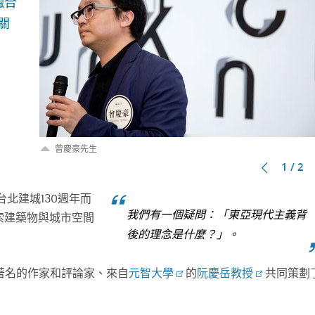
融合
關
曾慶豪先生
1 / 2
台北建城130週年而
我們有一個疑問：「東亞現代主義背
索建築物與城市空間
後的理念是什麼？」。
著名的作家和評論家、來自
元智大學
的
阮慶岳教授
共同策劃