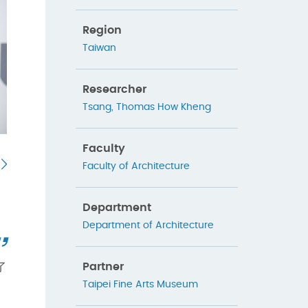
Region
Taiwan
Researcher
Tsang, Thomas How Kheng
Faculty
Faculty of Architecture
Department
Department of Architecture
Partner
了
Taipei Fine Arts Museum