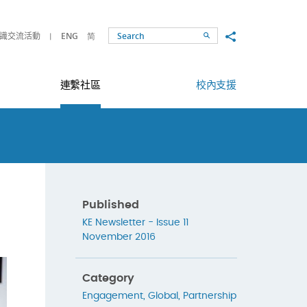
Share to
識交流活動
ENG
简
Search
連繫社區
校內支援
Published
KE Newsletter - Issue 11
November 2016
Category
Engagement
,
Global
,
Partnership