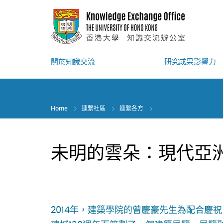
Skip
to
main
content
關於知識交流
研究成果影響力
Home
連繫社區
連繫各方
未明的雲朵：現代亞
2014年，建築學院的曾慶豪先生為配合慶