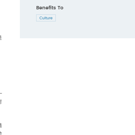
Benefits To
Culture
是
，
一
對
牆
他