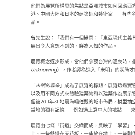
他們為展覽所構思的焦點是亞洲城市如何回應西
港、中國大陸和日本的建築師和藝術家——有些
品。
曾先生說：「我們有一個疑問：『東亞現代主義
展出令人意想不到的、鮮為人知的作品。」
展覽概念逐步形成，當他們參觀台灣的溫泉時，
Unknowing
），作者認為進入「未明」的狀態才
「
未明的雲朵
」成為了展覽的標題。展覽透過實
以及用不同方式來體驗建築物和以建築作為展示
個被2011年311地震海嘯催毀的城市佈局，模
當地的獨有記憶——例如遇上意中人的地點——
展覽由七條「街道」交織而成，反映了「學習」
上、一些懸掛在天花板、一些放在地上、一些則