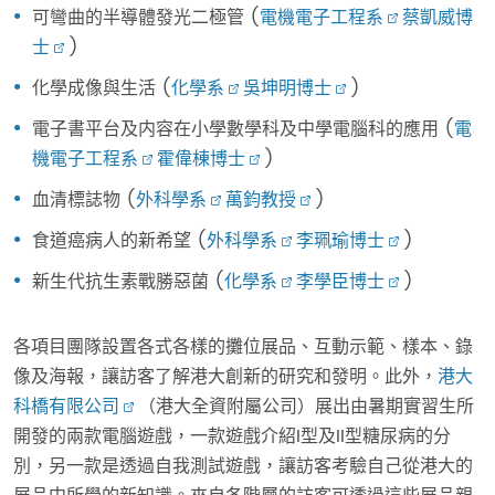
可彎曲的半導體發光二極管 (
電機電子工程系
蔡凱威博
士
)
化學成像與生活 (
化學系
吳坤明博士
)
電子書平台及内容在小學數學科及中學電腦科的應用 (
電
機電子工程系
霍偉棟博士
)
血清標誌物 (
外科學系
萬鈞教授
)
食道癌病人的新希望 (
外科學系
李珮瑜博士
)
新生代抗生素戰勝惡菌 (
化學系
李學臣博士
)
各項目團隊設置各式各樣的攤位展品、互動示範、樣本、錄
像及海報，讓訪客了解港大創新的研究和發明。此外，
港大
科橋有限公司
（港大全資附屬公司）展出由暑期實習生所
開發的兩款電腦遊戲，一款遊戲介紹I型及II型糖尿病的分
別，另一款是透過自我測試遊戲，讓訪客考驗自己從港大的