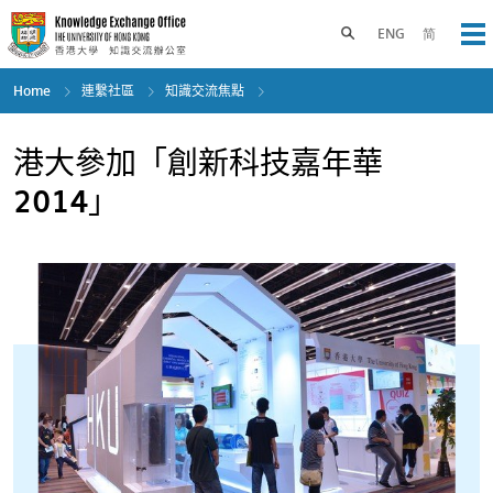
Skip
to
Toggle search panel
ENG
简
Op
main
content
Home
連繫社區
知識交流焦點
港大參加「創新科技嘉年華
2014」