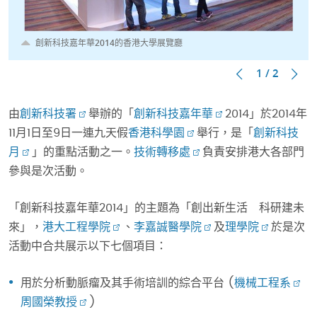
創新科技嘉年華2014的香港大學展覽廳
1 / 2
由
創新科技署
舉辦的「
創新科技嘉年華
2014」於2014年
11月1日至9日一連九天假
香港科學園
舉行，是「
創新科技
月
」的重點活動之一。
技術轉移處
負責安排港大各部門
參與是次活動。
「創新科技嘉年華2014」的主題為「創出新生活 科研建未
來」，
港大工程學院
、
李嘉誠醫學院
及
理學院
於是次
活動中合共展示以下七個項目：
用於分析動脈瘤及其手術培訓的綜合平台 (
機械工程系
周國榮教授
)