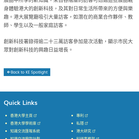
展品中所學的新知識。來自各階層的訪客可透過這些展品親
身體驗港大的創新科技，及其對日常生活所帶來的方便與樂
趣。港大展覽廳吸引大量訪客，如潛在的商業合作夥伴、教
師、學生以及一般家庭訪客。
創新科技署錄得逾二十三萬訪客參加是次活動，顯示市民大
眾對創新科技的興趣日益增長。
Back to KE Spotlight
Quick Links
香港大學主頁
專利
香港大學學術庫
私隱
知識交流匯報系統
港大研究
知識交流撥款計劃
科研事務部