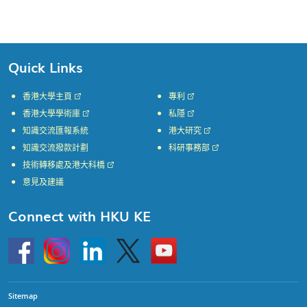
Quick Links
香港大學主頁
專利
香港大學學術庫
私隱
知識交流匯報系統
港大研究
知識交流撥款計劃
科研事務部
技術轉移處及港大科橋
意見及建議
Connect with HKU KE
Go
Instagram
Linkedin
Twitter
Go
to
to
HKU
HKU
KE
KE
facebook
YouTube
Sitemap