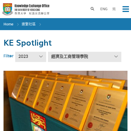
Skip
to
Toggle search panel
ENG
简
Op
main
content
Home
連繫社區
KE Spotlight
Filter
2023
經濟及工商管理學院