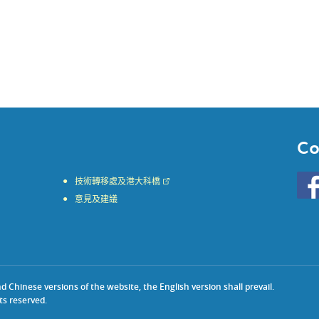
Co
Go
技術轉移處及港大科橋
to
意見及建議
HKU
KE
face
Chinese versions of the website, the English version shall prevail.
ts reserved.