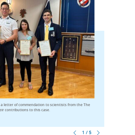
 a letter of commendation to scientists from the The
ir contributions to this case.
1 / 5