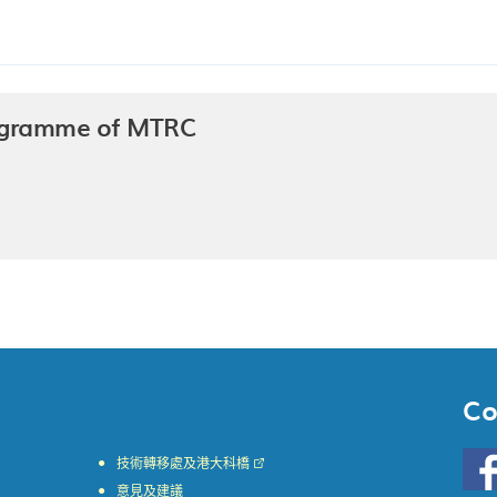
ogramme of MTRC
Co
Go
技術轉移處及港大科橋
to
意見及建議
HKU