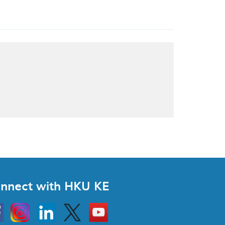
nnect with HKU KE
Instagram
Linkedin
Twitter
Go
to
HKU