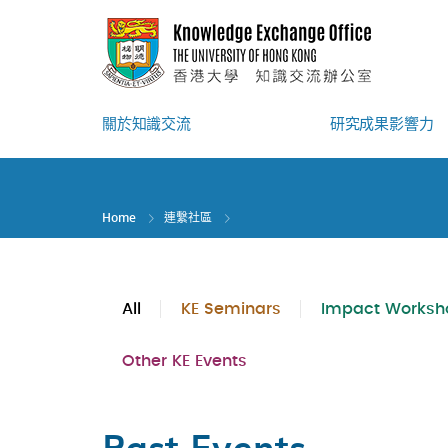
Skip
to
main
content
關於知識交流
研究成果影響力
Home
連繫社區
All
KE Seminars
Impact Worksh
Other KE Events
Past Events