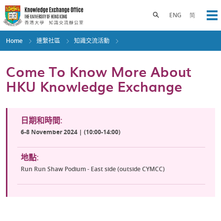
Skip
to
Toggle search panel
ENG
简
Op
main
content
Home
連繫社區
知識交流活動
Come To Know More About
HKU Knowledge Exchange
日期和時間:
6-8 November 2024 | (10:00-14:00)
地點:
Run Run Shaw Podium - East side (outside CYMCC)