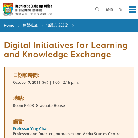
Skip
to
Toggle search panel
ENG
简
Op
main
content
Home
連繫社區
知識交流活動
Digital Initiatives for Learning
and Knowledge Exchange
日期和時間:
October 7, 2011 (Fri) | 1:00 - 2:15 p.m.
地點:
Room P-603, Graduate House
講者:
Professor Ying Chan
Professor and Director, Journalism and Media Studies Centre