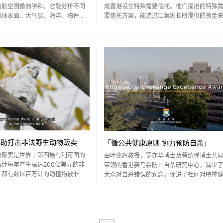
的航空图像的学科。它能分析不同
成香港设立特殊需要信托。他们提出的特殊
球表面、大气层、海洋、物件...
要信托方案，能透过汇集家长所提供的资金来..
协助打击非法野生动物贩卖
「循公共健康原则 协力预防自杀」
物贩卖是世界上第四最有利可图的
由叶兆辉教授，罗亦华博士及程绮瑾博士共
计每年产生高达200亿美元的非
带领的香港赛马会防止自杀研究中心，减少
都有数以百万计的动植物被非...
大众对自杀错误的观念，促进了社区对精神健..