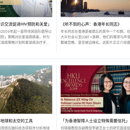
识交流促进HIV预防和关爱」
《听不到的心声：香港年长同志》
2009年起一直带领其团队倡导以
年长同志在香港是被遗忘的其中一个社群。
预防」策略对抗爱滋病病毒，并为
大众社会以至LGBT+族群，他们的需求与声
滋病策略计划和爱滋病治疗手...
都被忽略，甚至被边缘化。这影片正正介绍香..
索地球和太空的工具
「为香港智障人士设立特殊需要信托」
利用感应器科技去获取并分析地球
何锦璇教授及副教授李颖芝女士的研究直接