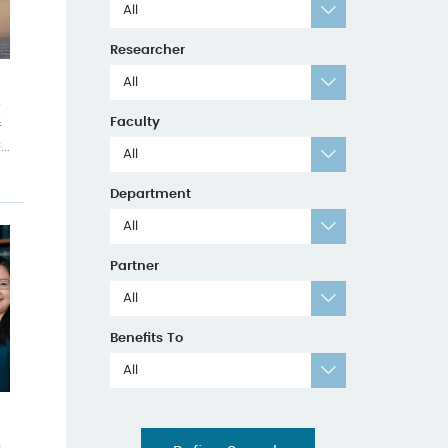
All
Researcher
All
在
Faculty
音
.
All
Department
All
Partner
All
Benefits To
All
促