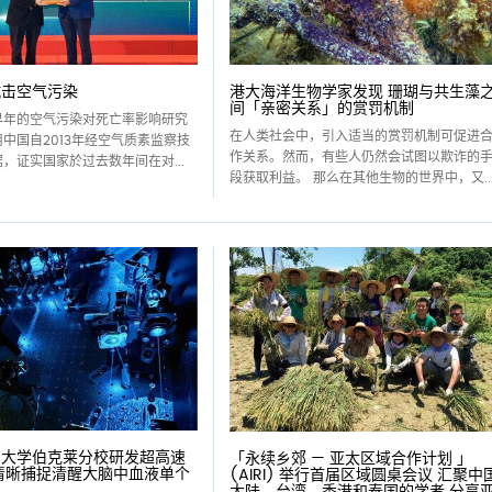
抗击空气污染
港大海洋生物学家发现 珊瑚与共生藻
间「亲密关系」的赏罚机制
早年的空气污染对死亡率影响研究
在人类社会中，引入适当的赏罚机制可促进
中国自2013年经空气质素监察技
作关系。然而，有些人仍然会试图以欺诈的
，证实国家於过去数年间在对...
段获取利益。 那么在其他生物的世界中，又..
州大学伯克莱分校研发超高速
「永续乡郊 — 亚太区域合作计划 」
清晰捕捉清醒大脑中血液单个
(AIRI) 举行首届区域圆桌会议 汇聚中
大陆、台湾、香港和泰国的学者 分享