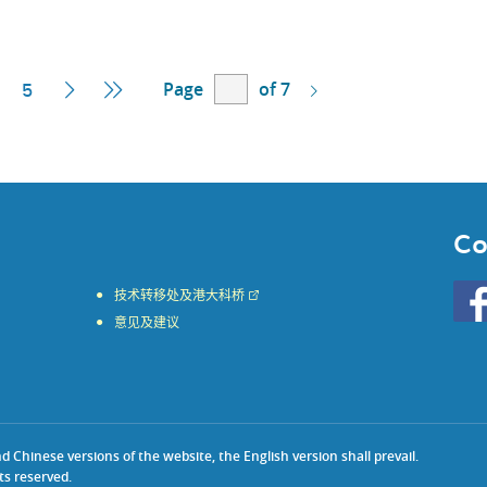
Page
of 7
ent
Next
Last
5
e
Page
Page
Co
Go
技术转移处及港大科桥
to
意见及建议
HKU
KE
face
Chinese versions of the website, the English version shall prevail.
ts reserved.