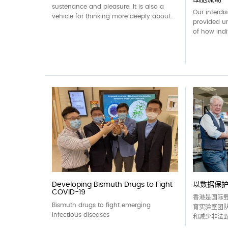
sustenance and pleasure. It is also a
Our interdi
vehicle for thinking more deeply about...
provided u
of how indiv
Developing Bismuth Drugs to Fight
以数据保
COVID-19
香港是国际
Bismuth drugs to fight emerging
育实验室团
infectious diseases
和减少非法