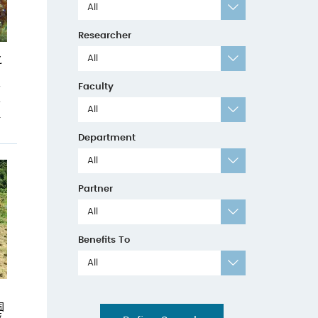
All
Researcher
All
之
Faculty
合
手
All
.
Department
All
Partner
All
Benefits To
All
国
亚