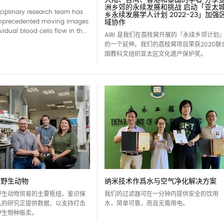
洲乡郊的永续发展和挑战 启动「亚太
sciplinary research team has
乡永续发展学人计划 2022-23」加强
nprecedented moving images
域协作
idual blood cells flow in th...
AIRI 是我们在荔枝窝开展的『永续乡郊计划
的一个延伸。我们的荔枝窝项目荣获2020联
国教科文组织亚太区文化遗产保护奖。
护野生动物
纳米技术作爲水与空气净化解决方案
野生动物贸易的主要枢纽。鉴识保
我们的过滤器可在一分钟内提供安全的饮用
队的研究正提供数据，以支持打击
水，简单可靠，而且无需用电。
野生物种贩卖。