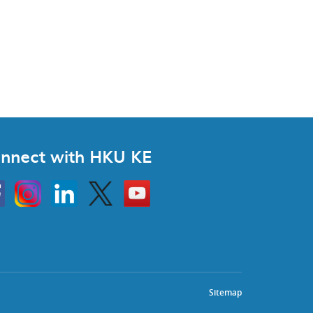
nnect with HKU KE
Instagram
Linkedin
Twitter
Go
to
HKU
KE
book
YouTube
Sitemap