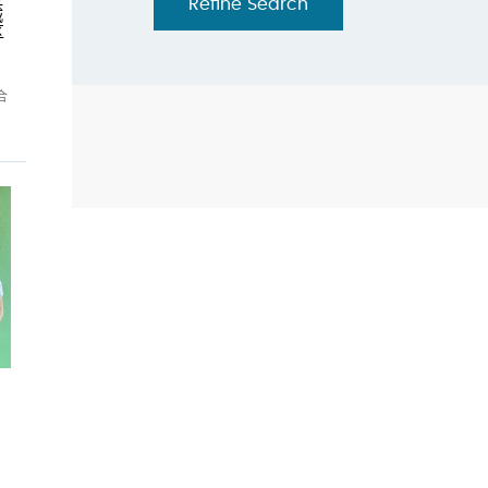
Refine Search
城
区
』
合