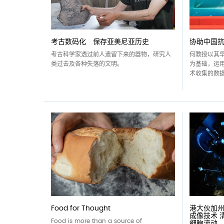
考古数码化 保存亚美尼亚历史
协助中国
考古科学家透过前人遗留下来的器物，研究人
何教授以其
类过去及各种失落的文明。
为基础，运用
术收集的数据
Food for Thought
港大伙加
成像技术 
Food is more than a source of
细胞流动