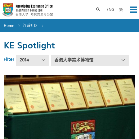
Skip
to
Toggle search panel
ENG
繁
Op
main
content
Home
连系社区
KE Spotlight
Filter
2014
香港大学美术博物馆