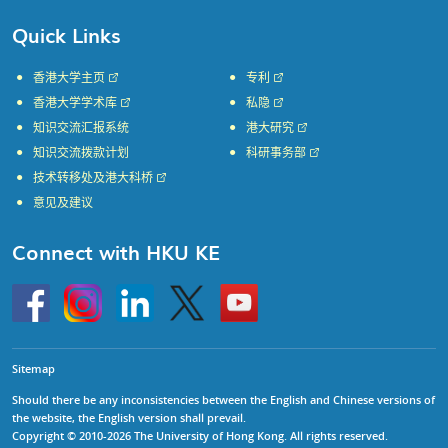
Quick Links
香港大学主页
专利
香港大学学术库
私隐
知识交流汇报系统
港大研究
知识交流拨款计划
科研事务部
技术转移处及港大科桥
意见及建议
Connect with HKU KE
Go
Instagram
Linkedin
Twitter
Go
to
to
HKU
HKU
KE
KE
facebook
YouTube
Sitemap
Should there be any inconsistencies between the English and Chinese versions of
the website, the English version shall prevail.
Copyright © 2010-2026 The University of Hong Kong. All rights reserved.