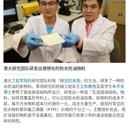
港大研究团队研发出理想化的防水防油物料
港大
工程学院
的研究团队利用『
微流控液滴
』的方法，研发了一种防
水防油的新物料。率领研究的机械工程系
王立秋教授
及其学生
朱平安
博士
参照了跳虫表皮结构所设计，研发出一种具「互连疏液结构」物
料，如将其覆盖於布料上，可以达到防水防油效果。新物料的成本不
高，每平方米物料成本只约港币一元，适合大量生产，是现时常见的
防水物料聚四氟乙烯膜（PTFE）价格的千分之一。王教授补充说，用
於涂层的物料是不含毒素的，现时市面只有甚少布料或涂层能达到这
样的特性。