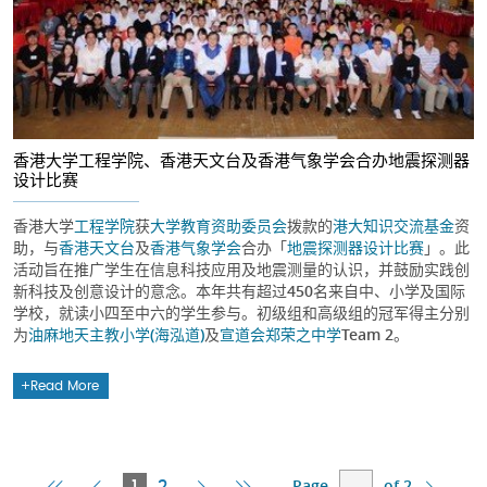
香港大学工程学院、香港天文台及香港气象学会合办地震探测器
设计比赛
香港大学
工程学院
获
大学教育资助委员会
拨款的
港大知识交流基金
资
助，与
香港天文台
及
香港气象学会
合办「
地震探测器设计比赛
」。此
活动旨在推广学生在信息科技应用及地震测量的认识，并鼓励实践创
新科技及创意设计的意念。本年共有超过450名来自中、小学及国际
学校，就读小四至中六的学生参与。初级组和高级组的冠军得主分别
为
油麻地天主教小学(海泓道)
及
宣道会郑荣之中学
Team 2。
Read More
Page
of 2
First
Previous
Current
Next
Last
1
2