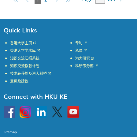
Page
Page
Page
Page
Page
Quick Links
香港大学主页
专利
香港大学学术库
私隐
知识交流汇报系统
港大研究
知识交流拨款计划
科研事务部
技术转移处及港大科桥
意见及建议
Connect with HKU KE
Go
Instagram
Linkedin
Twitter
Go
to
to
HKU
HKU
KE
KE
facebook
YouTube
Sitemap