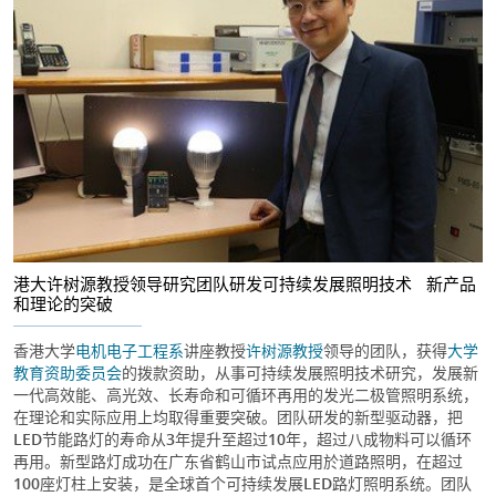
港大许树源教授领导研究团队研发可持续发展照明技术 新产品
和理论的突破
香港大学
电机电子工程系
讲座教授
许树源教授
领导的团队，获得
大学
教育资助委员会
的拨款资助，从事可持续发展照明技术研究，发展新
一代高效能、高光效、长寿命和可循环再用的发光二极管照明系统，
在理论和实际应用上均取得重要突破。团队研发的新型驱动器，把
LED节能路灯的寿命从3年提升至超过10年，超过八成物料可以循环
再用。新型路灯成功在广东省鹤山市试点应用於道路照明，在超过
100座灯柱上安装，是全球首个可持续发展LED路灯照明系统。团队