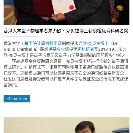
香港大学量子物理学者朱力欧・克贝拉博士获裘槎优秀科研者奖
香港大学
工程学院
计算机科学系
副教授
朱力欧·克贝拉博士
（Dr
Giulio Chiribella）获
裘槎基金会
颁授
优秀科研者奖
2018-19。朱力
欧·克贝拉博士是量子信息学及量子力学基础领域的国际顶尖学者之
一。获裘槎基金会资助研究经费，克贝拉博士将进行全新的量子通讯
模式研究。在新模式下，讯息可同时使用多条通讯线路传送以提高通
讯效率。这新模式通讯可以让两条原来不安全的通讯线路变得安全，
让发送讯息者及接受者可以在现有条件无法保证安全的情况下完成保
密通讯。
Read More