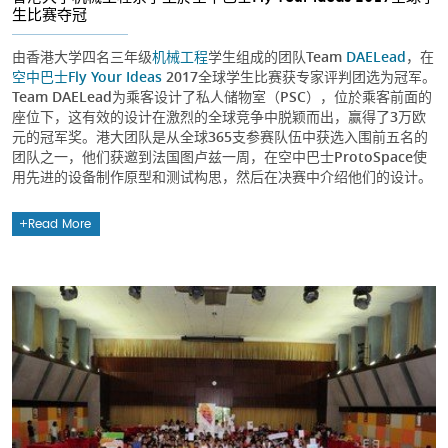
生比赛夺冠
由香港大学四名三年级
机械工程
学生组成的团队Team
DAELead
，在
空中巴士Fly Your Ideas
2017全球学生比赛获专家评判团选为冠军。
Team DAELead为乘客设计了私人储物室（PSC），位於乘客前面的
座位下，这有效的设计在激烈的全球竞争中脱颖而出，赢得了3万欧
元的冠军奖。港大团队是从全球365支参赛队伍中获选入围前五名的
团队之一，他们获邀到法国图卢兹一周，在空中巴士ProtoSpace使
用先进的设备制作原型和测试构思，然后在决赛中介绍他们的设计。
Read More