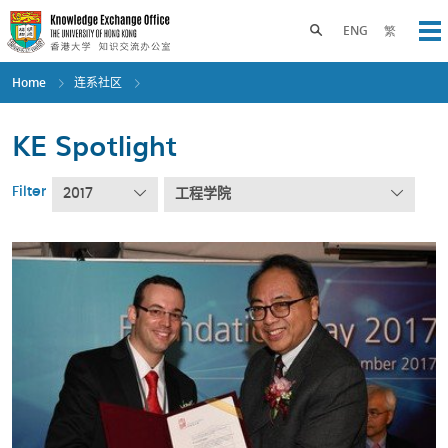
Skip
to
Toggle search panel
ENG
繁
Op
main
content
Home
连系社区
KE Spotlight
Filter
2017
工程学院