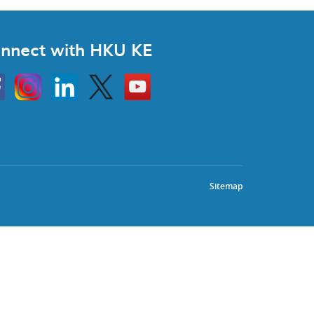
nnect with HKU KE
Instagram
Linkedin
Twitter
Go
to
HKU
KE
book
YouTube
Sitemap