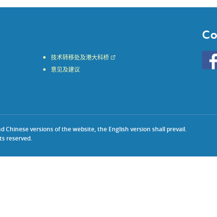
Co
Go
技术转移处及港大科桥
to
意见及建议
HKU
KE
face
Chinese versions of the website, the English version shall prevail.
ts reserved.