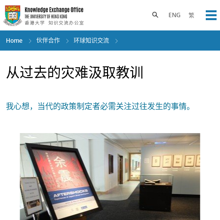
Skip
to
Toggle search panel
ENG
繁
Op
main
content
Home
伙伴合作
环球知识交流
从过去的灾难汲取教训
我心想，当代的政策制定者必需关注过往发生的事情。