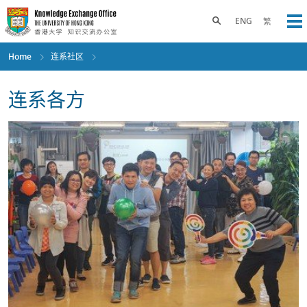
Skip
to
Toggle search panel
ENG
繁
Op
main
content
Home
连系社区
连系各方