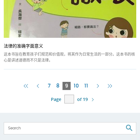
法律的准确字面意义
这本书旨在教育孩子们规范和价值观，将其作为日常生活的一部分。这本书的核
心是讲述道德而不只是法律。
First
Previous
Current
Next
Last
7
8
9
10
11
Page
Page
Page
Page
Page
Page
of 19
S