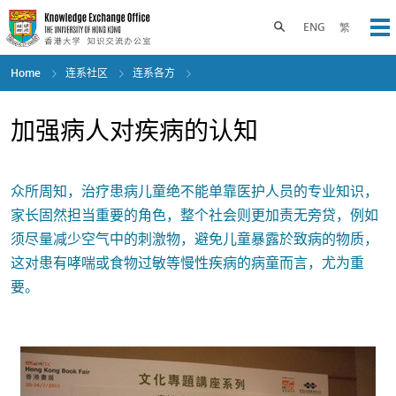
Skip
to
Toggle search panel
ENG
繁
Op
main
content
Home
连系社区
连系各方
加强病人对疾病的认知
众所周知，治疗患病儿童绝不能单靠医护人员的专业知识，
家长固然担当重要的角色，整个社会则更加责无旁贷，例如
须尽量减少空气中的刺激物，避免儿童暴露於致病的物质，
这对患有哮喘或食物过敏等慢性疾病的病童而言，尤为重
要。