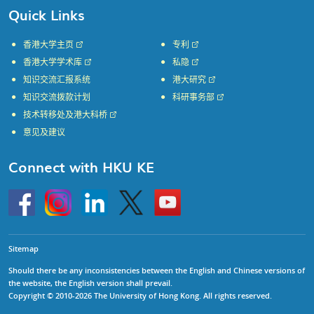
Quick Links
香港大学主页
专利
香港大学学术库
私隐
知识交流汇报系统
港大研究
知识交流拨款计划
科研事务部
技术转移处及港大科桥
意见及建议
Connect with HKU KE
Go
Instagram
Linkedin
Twitter
Go
to
to
HKU
HKU
KE
KE
facebook
YouTube
Sitemap
Should there be any inconsistencies between the English and Chinese versions of
the website, the English version shall prevail.
Copyright © 2010-2026 The University of Hong Kong. All rights reserved.