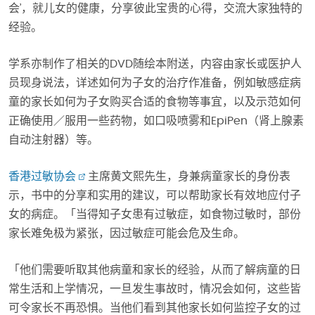
会’，就儿女的健康，分享彼此宝贵的心得，交流大家独特的
经验。
学系亦制作了相关的DVD随绘本附送，内容由家长或医护人
员现身说法，详述如何为子女的治疗作准备，例如敏感症病
童的家长如何为子女购买合适的食物等事宜，以及示范如何
正确使用／服用一些药物，如口吸喷雾和EpiPen（肾上腺素
自动注射器）等。
香港过敏协会
主席黄文熙先生，身兼病童家长的身份表
示，书中的分享和实用的建议，可以帮助家长有效地应付子
女的病症。「当得知子女患有过敏症，如食物过敏时，部份
家长难免极为紧张，因过敏症可能会危及生命。
「他们需要听取其他病童和家长的经验，从而了解病童的日
常生活和上学情况，一旦发生事故时，情况会如何，这些皆
可令家长不再恐惧。当他们看到其他家长如何监控子女的过