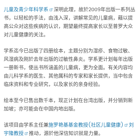
儿童及青少年科学系
深明此理，故於2009年出版一系列丛
书，以轻松的手法，由浅入深，讲解常见的儿童病，藉以提
高公众对这些疾病的认识，期望最终提高家长以至普罗大众
对儿童健康的关注。
学系迄今已出版了四册绘本，主题分别为湿疹、食物过敏、
风湿病及刚於去年出版的过敏性鼻炎。学系更计划每年出版
一册新书，使丛书所涵盖的儿童病，更为全面。有关内容均
由儿科学系的医生、其他属科的专家和家长提供，当中包含
临床资料和专业研究，以及家长的亲身经验。
绘本至今已售出数千本，现正计划在台湾出版，并分销到新
加坡；亦可能会在中国内地出版。
该项目由学系主任兼
施罗艳基基金教授(社区儿童健康)
刘
宇隆教授
推动，源於他深信知识就是力量。