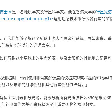
ki博士
是一名地质学家及行星科学家。他在香港大学的
行星光谱
ctroscopy Laboratory)
运用遥感技术来研究各行星的矿
的工具，让我们能够了解这个星球上庞大而复杂的系统。展望未来，遥
如何绘制地球以外的遥远太空。」
的地质如何导致这个星球上的生命起源，以及太阳系的其他地方是否可
发送探测器时，他们使用非常高解像度的仪器来观察样品的矿物学
任务以及未来的月球任务和其他行星任务作准备。」
谱仪配备多个探测器和分光镜，能够分析所有光谱波长为350纳米至35
的红外测量作为基础来解释火星上重要矿物的探测数据。