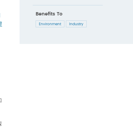
Benefits To
和
星
Environment
Industry
、
和
探