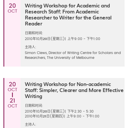
Writing Workshop for Academic and
20
Research Staff: From Academic
OCT
Researcher to Writer for the General
Reader
日期和时间:
2010年10月
20
日(星期三)
|
上午9:00 - 下午1:00
主持人:
Simon Clews, Director of Writing Centre for Scholars and
Researchers, The University of Melbourne
Writing Workshop for Non-academic
20
Staff: Simpler, Clearer and More Effective
OCT
Writing
21
OCT
日期和时间:
2010年10月
20
日(星期三)
|
下午2:30 - 5:30
2010年10月
21
日(星期四)
|
上午9:00 - 下午1:00
主持人: