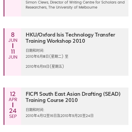
Simon Clews, Director of Writing Centre for Scholars and
Researchers, The University of Melbourne
HKU/Oxford Isis Technology Transfer
8
Training Workshop 2010
JUN
11
日期和时间:
JUN
2010年6月
8
日(星期二) 至
2010年6月
11
日(星期五)
FICPI South East Asian Drafting (SEAD)
12
Training Course 2010
APR
24
日期和时间:
SEP
2010年4月12至16日及2010年9月20至24日