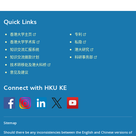
Quick Links
香港大学主页
专利
香港大学学术库
私隐
知识交流汇报系统
港大研究
知识交流拨款计划
科研事务部
技术转移处及港大科桥
意见及建议
Connect with HKU KE
Go
Instagram
Linkedin
Twitter
Go
to
to
HKU
HKU
KE
KE
facebook
YouTube
Sitemap
Should there be any inconsistencies between the English and Chinese versions of