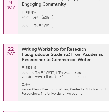
9
Engaging Community
NOV
日期和时间:
2010年11月
8
日(星期一)
2010年11月
9
日(星期二)
Writing Workshop for Research
22
Postgraduate Students: From Academic
OCT
Researcher to Commercial Writer
日期和时间:
2010年10月
21
日(星期四)
|
下午2:30 - 5:30
2010年10月
22
日(星期五)
|
上午9:00 - 下午1:00
主持人:
Simon Clews, Director of Writing Centre for Scholars and
Researchers, The University of Melbourne