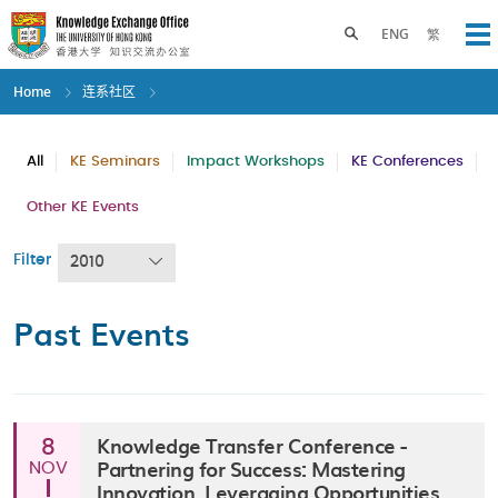
Skip
to
Toggle search panel
ENG
繁
Op
main
content
Home
连系社区
All
KE Seminars
Impact Workshops
KE Conferences
Other KE Events
Filter
2010
Past Events
Knowledge Transfer Conference -
8
Partnering for Success: Mastering
NOV
Innovation, Leveraging Opportunities,