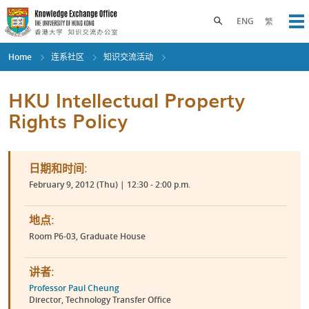
Skip
to
Toggle search panel
ENG
繁
Op
main
content
Home
连系社区
知识交流活动
HKU Intellectual Property
Rights Policy
日期和时间:
February 9, 2012 (Thu) | 12:30 - 2:00 p.m.
地点:
Room P6-03, Graduate House
讲者:
Professor Paul Cheung
Director, Technology Transfer Office