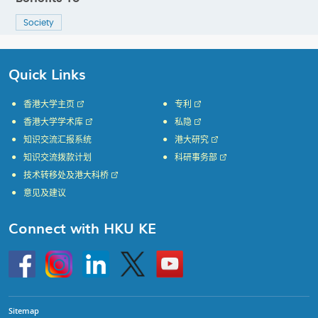
Society
Quick Links
香港大学主页
专利
香港大学学术库
私隐
知识交流汇报系统
港大研究
知识交流拨款计划
科研事务部
技术转移处及港大科桥
意见及建议
Connect with HKU KE
Go
Instagram
Linkedin
Twitter
Go
to
to
HKU
HKU
KE
KE
facebook
YouTube
Sitemap