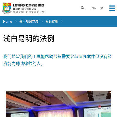
Skip
to
Toggle search panel
ENG
繁
Op
main
content
Home
关于知识交流
专题故事
浅白易明的法例
我们希望我们的工具能帮助那些需要参与法庭案件但没有经
济能力聘请律师的人。