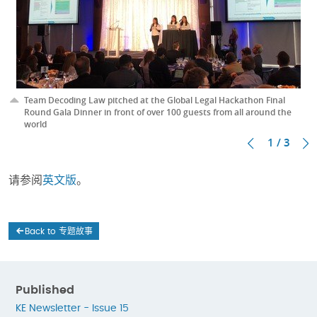
Team Decoding Law pitched at the Global Legal Hackathon Final
Round Gala Dinner in front of over 100 guests from all around the
world
1 / 3
请参阅
英文版
。
Back to 专题故事
Published
KE Newsletter - Issue 15