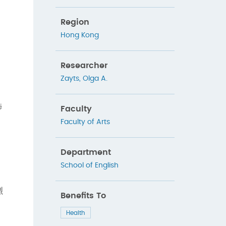
Region
Hong Kong
Researcher
Zayts, Olga A.
海
Faculty
Faculty of Arts
，
Department
School of English
烈
Benefits To
Health