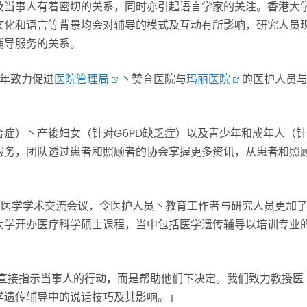
及当事人有着密切的关系，同时亦引起语言学家的关注。香港大
文化和语言等背景均会对辅导的模式及互动有所影响，研究人员
辅导服务的关系。
年致力促进
医院管理局
丶赞育医院与
玛丽医院
的医护人员
症）丶产後妇女（针对G6PD缺乏症）以及青少年和成年人（针
服务，团队透过患者和照顾者的协会掌握更多资讯，从患者和照
冬季医学学术交流会议，令医护人员丶教育工作者与研究人员更加
大学开办医疗科学硕士课程，当中包括医学遗传辅导以培训专业
是直接指示当事人的行动，而是帮助他们下决定。我们致力教授医
学遗传辅导中的说话技巧及其影响。」