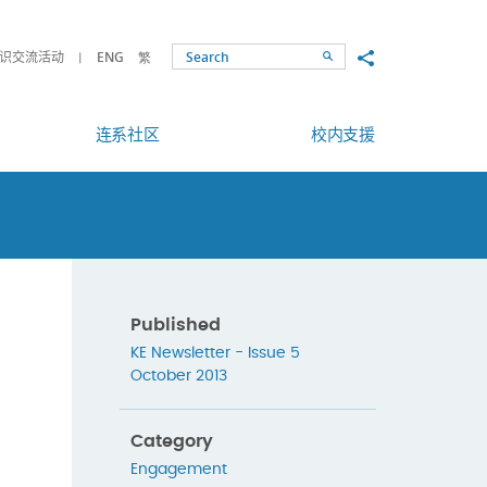
Share to
识交流活动
ENG
繁
Search
连系社区
校内支援
Published
KE Newsletter - Issue 5
October 2013
Category
Engagement