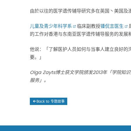
由於以往的医学遗传辅导研究多在英国丶美国及
儿童及青少年科学系
临床副教授
锺侃言医生
的工作对香港与东南亚医学遗传辅导服务的发展
他说：「了解医护人员如何与当事人建立良好的
要。」
Olga Zayts博士获文学院颁发2013年「
服务」。
Back to 专题故事