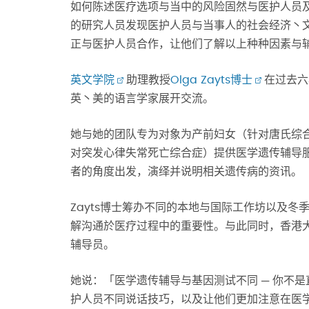
如何陈述医疗选项与当中的风险固然与医护人员
的研究人员发现医护人员与当事人的社会经济丶
正与医护人员合作，让他们了解以上种种因素与
英文学院
助理教授
Olga Zayts博士
在过去六
英丶美的语言学家展开交流。
她与她的团队专为对象为产前妇女（针对唐氏综合
对突发心律失常死亡综合症）提供医学遗传辅导
者的角度出发，演绎并说明相关遗传病的资讯。
Zayts博士筹办不同的本地与国际工作坊以及
解沟通於医疗过程中的重要性。与此同时，香港
辅导员。
她说：「医学遗传辅导与基因测试不同 ─ 你不
护人员不同说话技巧，以及让他们更加注意在医