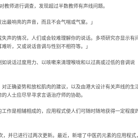
间，对教师进行调查，发现超过半数教师有声线问题。
发出最响亮的声音，而且不会气喘或气窒。」
或失声的情况，人们或会较难理解你的说话。多项研究亦显示有
耳难听，又或说话音调与性别不相符等。」
例如说话过度用力、以咳嗽来清理喉咙和以过高或过低的音调说
、对正确姿势和放松肌肉的建议，以及由港大设计有关声线的生
虑的人士应尽早寻求言语治疗师的协助。
的工作是相辅相成的，应用程式使人们可随时随地获得一定程度
00次，并已进行过两次更新。最近，新增了中医药元素的应用程式