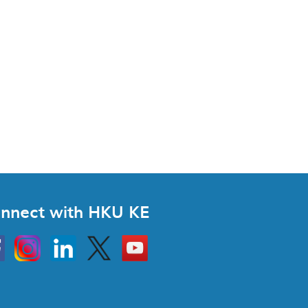
nnect with HKU KE
Instagram
Linkedin
Twitter
Go
to
HKU
KE
book
YouTube