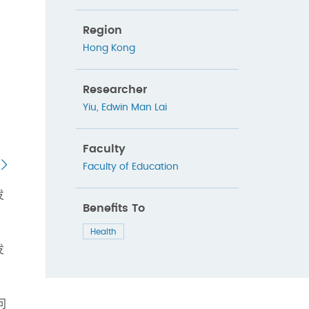
Region
Hong Kong
Researcher
Yiu, Edwin Man Lai
Faculty
Faculty of Education
发
Benefits To
Health
发
问