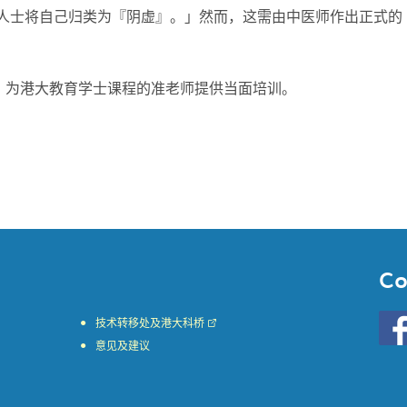
的人士将自己归类为『阴虚』。」然而，这需由中医师作出正式的
，为港大教育学士课程的准老师提供当面培训。
Co
Go
技术转移处及港大科桥
to
意见及建议
HKU
KE
face