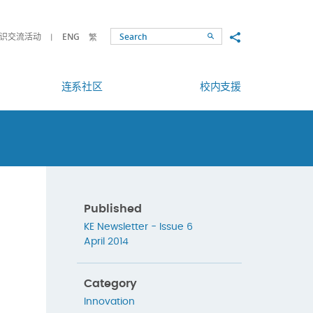
Share to
识交流活动
ENG
繁
Search
连系社区
校内支援
Published
KE Newsletter - Issue 6
April 2014
Category
Innovation