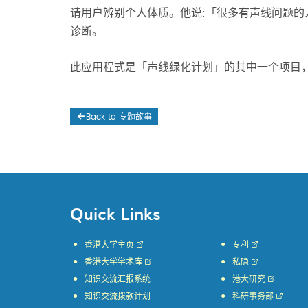
请用户辨别个人体质。他说:「很多有声线问题
诊断。
此应用程式是「声线绿化计划」的其中一个项目
Back to 专题故事
Quick Links
香港大学主页
专利
香港大学学术库
私隐
知识交流汇报系统
港大研究
知识交流拨款计划
科研事务部