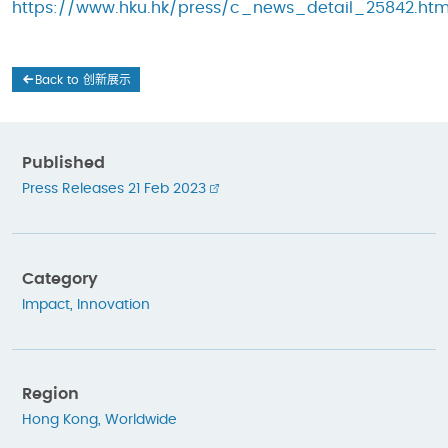
https://www.hku.hk/press/c_news_detail_25842.htm
Back to 创新展示
Published
Press Releases 21 Feb 2023
Category
Impact
,
Innovation
Region
Hong Kong
,
Worldwide