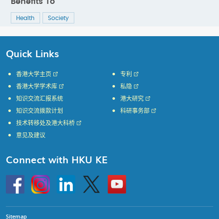
Benefits To
Health
Society
Quick Links
香港大学主页
专利
香港大学学术库
私隐
知识交流汇报系统
港大研究
知识交流拨款计划
科研事务部
技术转移处及港大科桥
意见及建议
Connect with HKU KE
Go
Instagram
Linkedin
Twitter
Go
to
to
HKU
HKU
KE
KE
facebook
YouTube
Sitemap